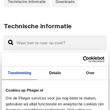
Technische informatie
Downloads
Technische informatie
Materiaal
Staal
Toestemming
Details
Over
Materiaalkwaliteit
Overig
Cookies op Plieger.nl
Aantal buizen
9
Om de Plieger services voor jou nog beter te maken,
Hoogte
725
gebruiken wij altijd functionele en analytische cookies (en
daarmee vergelijkbare technieken). Ook willen we