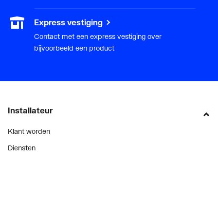
Express vestiging
Contact met een express vestiging over
bijvoorbeeld een product
Installateur
Klant worden
Diensten
Alle Expressen
Alle Showrooms
Onze merken
Bekijk alle evenementen