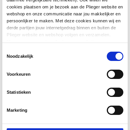
Toon meer
Lengte
600
cookies plaatsen om je bezoek aan de Plieger website en
webshop en onze communicatie naar jou makkelijker en
Diepte
35
persoonlijker te maken. Met deze cookies kunnen wij en
Downloads
derde partijen jouw internetgedrag binnen en buiten de
Vorm stralingsbuis
Rechthoekig
Plieger website en webshop volgen en verzamelen.
Hiermee passen wij en derden onze website, app,
Bouwtekening
application/pdf
,
Vorm collector
D-profiel
advertenties en communicatie aan jouw interesses aan.
Toestemmingsselectie
We slaan je cookievoorkeur op in je browser.
Noodzakelijk
Handleiding
application/pdf
,
Opstelling
Verticaal
Voorkeuren
Warmteafgifte EN 442
203
20°C - 55/45
Statistieken
Warmteafgifte EN 442
389
20°C - 75/65
Marketing
Warmteafgifte 20°C -
247
70/40