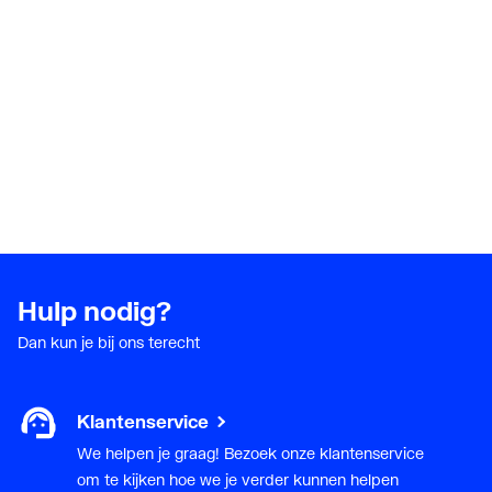
Met thermostatisch
Nee
ventiel geïntegreerd
Met consoles
Ja
Met elektrisch element
Nee
Met blindstoppen
Ja
Met
Ja
Hulp nodig?
bevestigingsmateriaal
Dan kun je bij ons terecht
Geschikt voor
Ja
toepassing in warm
tapwater circuit
Klantenservice
We helpen je graag! Bezoek onze klantenservice
om te kijken hoe we je verder kunnen helpen