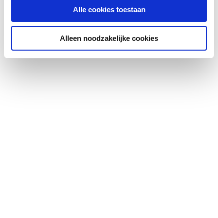
Alle cookies toestaan
N-exponent
1.273
Max. werkdruk
Alleen noodzakelijke cookies
5
Kleur
Grijs
Oppervlaktebeschermin
Gelakt
g
Met handdoekhouder
Nee
Met spiegel
Nee
Montagewijze
Op wand
Met zijbekleding
Nee
Met bovenbekleding
Nee