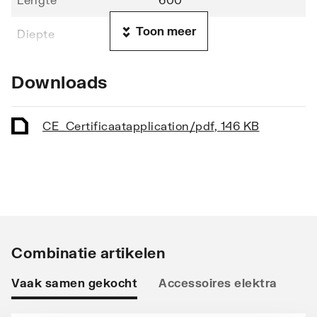
Toon meer
Diepte
30
Vorm stralingsbuis
Rond
Downloads
Vorm collector
D-profiel
CE_Certificaat
application/pdf
,
146 KB
Opstelling
Verticaal
Stralingsbuis
Horizontaal
Uitvoering radiator
Recht
Warmteafgifte EN 442
844
Combinatie artikelen
20°C - 75/65
Vaak samen gekocht
Accessoires elektra
Max. werkdruk
10