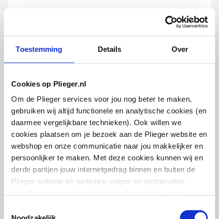
Waterinhoud
7.1
Kleur
Wit
Cosmo ventielset design
recht + haaks incl.
Toestemming
Details
Over
RAL-nummer
9016
thermostaatkop
15/16mm knel | zonder koppelingen |
Chroom/wit
Met handdoekhouder
Nee
Cookies op Plieger.nl
artikel
:
1046009
Montagewijze
Op wand
Om de Plieger services voor jou nog beter te maken,
gebruiken wij altijd functionele en analytische cookies (en
Met zijbekleding
Nee
daarmee vergelijkbare technieken). Ook willen we
cookies plaatsen om je bezoek aan de Plieger website en
Met bovenbekleding
Nee
webshop en onze communicatie naar jou makkelijker en
persoonlijker te maken. Met deze cookies kunnen wij en
Zwenkbaar
Nee
derde partijen jouw internetgedrag binnen en buiten de
Cosmo design
Plieger website en webshop volgen en verzamelen.
onderblokset universeel m.
Aansluitcombi MO
Ja
Hiermee passen wij en derden onze website, app,
thermostaatkop
middenonder/middenon
advertenties en communicatie aan jouw interesses aan.
Toestemmingsselectie
1/2"bu- 3/4"bi HOH=50mm | Wit
der
We slaan je cookievoorkeur op in je browser.
Noodzakelijk