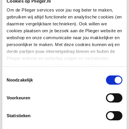
Cookies op Plieger.nl
Om de Plieger services voor jou nog beter te maken,
Materiaal
Staal
gebruiken wij altijd functionele en analytische cookies (en
daarmee vergelijkbare technieken). Ook willen we
Materiaalkwaliteit
Overig
cookies plaatsen om je bezoek aan de Plieger website en
webshop en onze communicatie naar jou makkelijker en
Aantal ribben
39
persoonlijker te maken. Met deze cookies kunnen wij en
derde partijen jouw internetgedrag binnen en buiten de
Aantal buizen
39
Plieger website en webshop volgen en verzamelen.
Hiermee passen wij en derden onze website, app,
Toon meer
Hoogte
1710
advertenties en communicatie aan jouw interesses aan.
Toestemmingsselectie
We slaan je cookievoorkeur op in je browser.
Noodzakelijk
Lengte
600
Downloads
Voorkeuren
Diepte
49
Bouwtekening
application/pdf
,
290 KB
Vorm stralingsbuis
Rond
Statistieken
Vorm collector
Rond