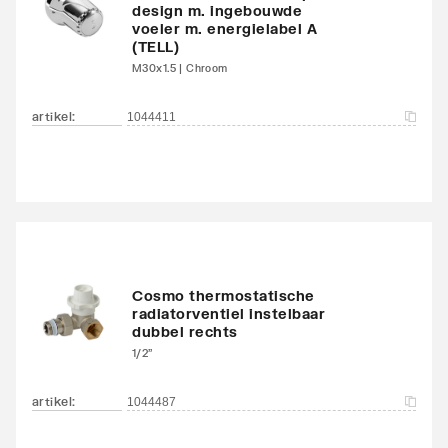
Met bovenbekleding
Nee
design m. ingebouwde
voeler m. energielabel A
(TELL)
Zwenkbaar
Nee
M30x1.5 | Chroom
Aantal standaard
4
artikel
:
1044411
aansluitingen
Aansluitcombi MO
Nee
middenonder/middenon
der
Draadmaat (inch)
1/2"
Cosmo thermostatische
radiatorventiel instelbaar
Draadaansluiting
Binnendraad
dubbel rechts
1/2"
Geschikt voor vochtige
Ja
ruimte
artikel
:
1044487
Met
Ja