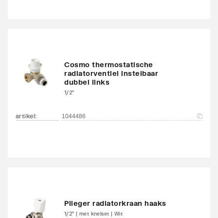
ontluchtingsaansluiting
Met ontluchter
Nee
Met aftapmogelijkheid
Nee
(aansluiting)
Cosmo thermostatische
radiatorventiel instelbaar
dubbel links
Met aftapper
Nee
1/2"
Met thermostatisch
Nee
artikel
:
1044486
ventiel geïntegreerd
Met consoles
Ja
Geschikt voor elektrisch
Ja
element
Plieger radiatorkraan haaks
Met elektrisch element
Nee
1/2" | met knelset | Wit