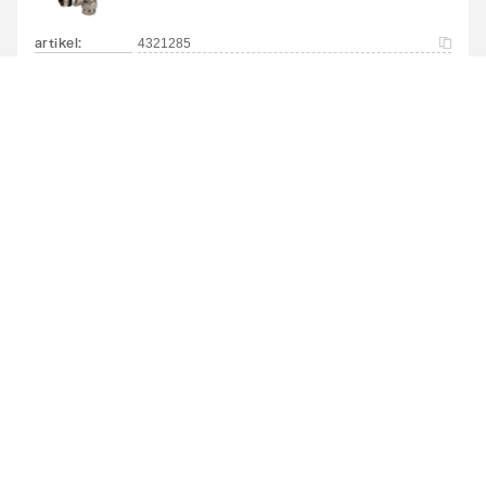
Met blindstoppen
Ja
artikel
:
4321285
Met
Ja
bevestigingsmateriaal
Geschikt voor
Ja
toepassing in warm
tapwater circuit
Plieger radiatorkraan recht
1/2" | met knelset | Wit
artikel
:
4321290