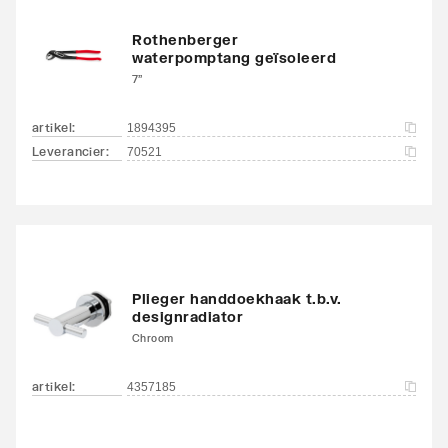
Rothenberger
waterpomptang geïsoleerd
7"
artikel
:
1894395
Leverancier
:
70521
Plieger handdoekhaak t.b.v.
designradiator
Chroom
artikel
:
4357185