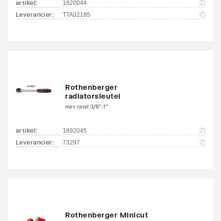
artikel
:
1820044
Leverancier
:
TTA02185
Rothenberger
radiatorsleutel
met ratel 3/8"-1"
artikel
:
1892045
Leverancier
:
73297
Rothenberger Minicut