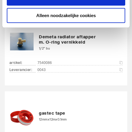
Alleen noodzakelijke cookies
Demeta radiator aftapper
m. O-ring vernikkeld
1/2" bu
artikel
:
7540086
Leverancier
:
0043
gastec tape
12mmx12mx0.1mm