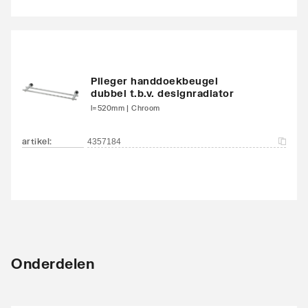
Plieger handdoekbeugel
dubbel t.b.v. designradiator
l=520mm | Chroom
artikel
:
4357184
Onderdelen