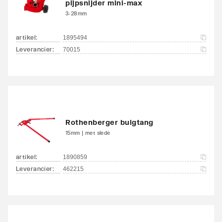
pijpsnijder mini-max
3-28mm
artikel
:
1895494
Leverancier
:
70015
Rothenberger buigtang
15mm | met slede
artikel
:
1890859
Leverancier
:
462215