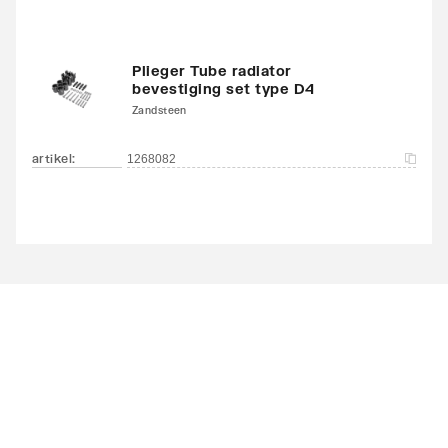
Plieger Tube radiator
bevestiging set type D4
Zandsteen
artikel
:
1268082