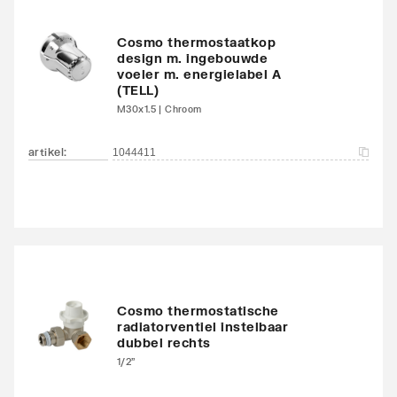
Met bovenbekleding
Nee
Cosmo thermostaatkop
Zwenkbaar
Nee
design m. ingebouwde
voeler m. energielabel A
Aantal standaard
4
(TELL)
aansluitingen
M30x1.5 | Chroom
Aansluitcombi MO
artikel
:
Nee
1044411
middenonder/middenon
der
Draadmaat (inch)
1/2"
Draadaansluiting
Binnendraad
Cosmo thermostatische
Geschikt voor vochtige
Ja
radiatorventiel instelbaar
dubbel rechts
ruimte
1/2"
Met
Ja