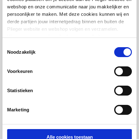
webshop en onze communicatie naar jou makkelijker en
persoonlijker te maken. Met deze cookies kunnen wij en
derde partijen jouw internetgedrag binnen en buiten de
Cosmo voetventiel haaks
Plieger website en webshop volgen en verzamelen.
1/2"
Hiermee passen wij en derden onze website, app,
advertenties en communicatie aan jouw interesses aan.
artikel
:
7460385
Toestemmingsselectie
We slaan je cookievoorkeur op in je browser.
Noodzakelijk
Voorkeuren
Statistieken
Cosmo voetventiel recht
1/2"
Marketing
artikel
:
7460395
Alle cookies toestaan