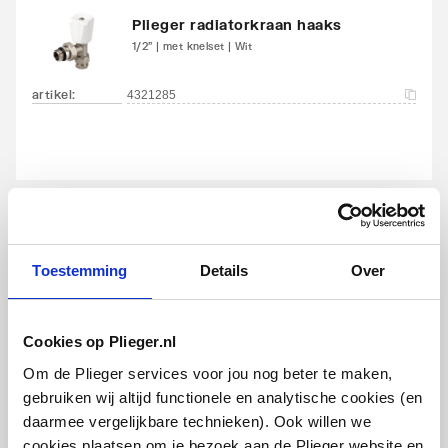
Met blindstoppen
Ja
Plieger radiatorkraan haaks
1/2" | met knelset | Wit
Met
Ja
bevestigingsmateriaal
artikel
:
4321285
Geschikt voor
Ja
toepassing in warm
tapwater circuit
Toestemming
Details
Over
Plieger radiatorkraan recht
1/2" | met knelset | Wit
Cookies op Plieger.nl
artikel
:
4321290
Om de Plieger services voor jou nog beter te maken,
gebruiken wij altijd functionele en analytische cookies (en
daarmee vergelijkbare technieken). Ook willen we
cookies plaatsen om je bezoek aan de Plieger website en