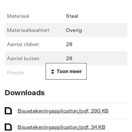
Materiaal
Staal
Materiaalkwaliteit
Overig
Aantal ribben
28
Aantal buizen
28
Toon meer
Hoogte
1210
Lengte
600
Downloads
Diepte
49
Bouwtekening
application/pdf
,
290 KB
Vorm stralingsbuis
Rond
Bouwtekening
application/pdf
,
34 KB
Vorm collector
Rond