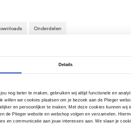
ownloads
Onderdelen
Details
e allemansvriend. Verkrijgbaar in een
en 12 kleuren. En met bijpassende
verwarmingselement waarmee je de NXT
jou nog beter te maken, gebruiken wij altijd functionele en anal
ok willen we cookies plaatsen om je bezoek aan de Plieger web
ijker en persoonlijker te maken. Met deze cookies kunnen wij e
iten de Plieger website en webshop volgen en verzamelen. Hierm
ies en communicatie aan jouw interesses aan. We slaan je cooki