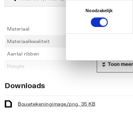
Toestemmingsselectie
Noodzakelijk
Materiaal
Staal
Materiaalkwaliteit
Overi
Aantal ribben
39
Toon meer
Hoogte
1710
Lengte
600
Downloads
Diepte
49
Vorm stralingsbuis
Rond
Bouwtekening
image/png
,
35 KB
Vorm collector
Rond
Opstelling
Vertic