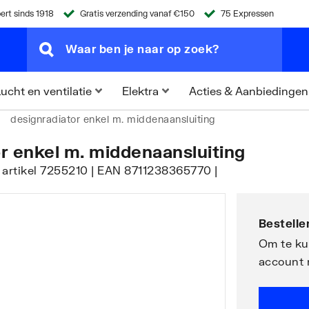
ert sinds 1918
Gratis verzending vanaf €150
75 Expressen
Acties & Aanbiedingen
ucht en ventilatie
Elektra
designradiator enkel m. middenaansluiting
or enkel m. middenaansluiting
| artikel 7255210 | EAN 8711238365770 |
Bestellen
Om te kun
account 