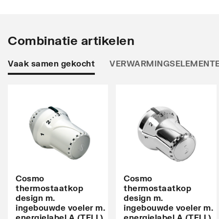
Stralingsbuis
Horizo
Uitvoering radiator
Recht
Combinatie artikelen
Warmteafgifte EN 442 20°C - 55/45
536
Vaak samen gekocht
VERWARMINGSELEMENT
Warmteafgifte EN 442 20°C - 75/65
1046
Warmteafgifte 20°C - 70/40
649
N-exponent
1.2476
Max. werkdruk
10
Waterinhoud
8.2
Kleur
Zwart
Cosmo
Cosmo
thermostaatkop
thermostaatkop
Glansgraad
design m.
design m.
Mat
ingebouwde voeler m.
ingebouwde voeler m.
energielabel A (TELL)
energielabel A (TELL)
Oppervlaktebescherming
Gelak