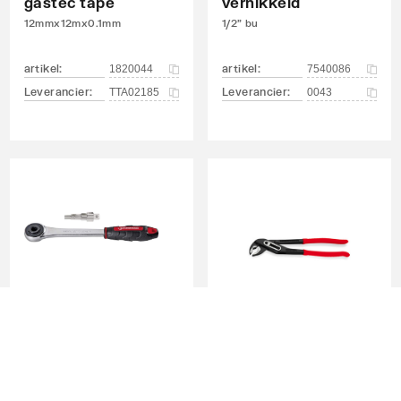
gastec tape
vernikkeld
12mmx12mx0.1mm
1/2" bu
artikel
:
artikel
:
1820044
7540086
Leverancier
:
Leverancier
:
TTA02185
0043
nd
Rothenberger
Rothenberger
waterpomptang
radiatorsleutel
geïsoleerd
met ratel 3/8"-1"
7"
ndraad