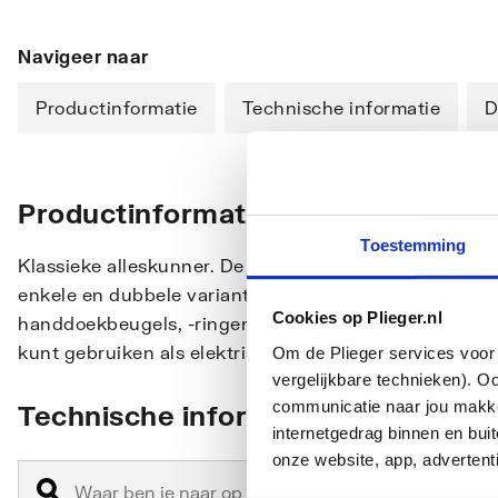
Navigeer naar
Productinformatie
Technische informatie
D
Productinformatie
Toestemming
Klassieke alleskunner. De Florian NXT is een populair
enkele en dubbele variant, verschillende afmetingen 
Cookies op Plieger.nl
handdoekbeugels, -ringen of -haken. Er is ook een 
kunt gebruiken als elektrische radiator.
Om de Plieger services voor 
vergelijkbare technieken). O
communicatie naar jou makkel
Technische informatie
internetgedrag binnen en bu
onze website, app, advertent