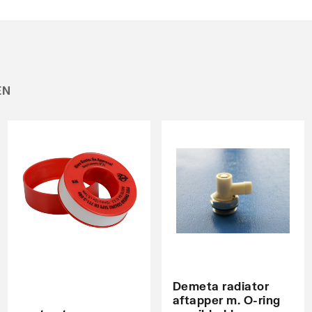
ntaal
EN
Demeta radiator
aftapper m. O-ring
t