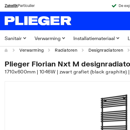
Zakelijk
Particulier
De exp
Sanitair
Verwarming
Installatiemateriaal
L
Verwarming
Radiatoren
Designradiatoren
Plieger Florian Nxt M designradiat
1710x600mm | 1046W | zwart grafiet (black graphite) 