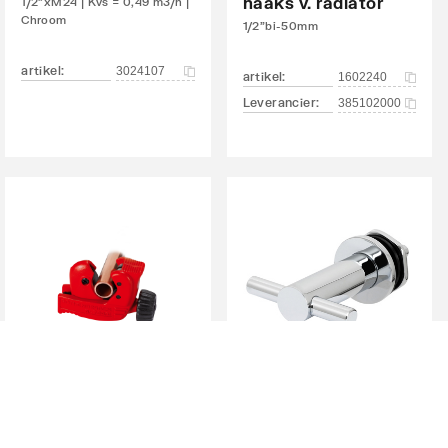
haaks v. radiator
1/2"xM24 | Kvs = 0,49 m3/h |
Chroom
1/2"bi-50mm
artikel
:
3024107
artikel
:
1602240
Leverancier
:
385102000
Plieger
handdoekhaak t.b.v.
Rothenberger Minicut
designradiator
pijpsnijder mini-max
Chroom
3-28mm