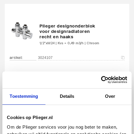
Met ontluchter
Nee
Met aftapmogelijkheid
Nee
(aansluiting)
Plieger designonderblok
voor designradiatoren
recht en haaks
Met aftapper
Nee
1/2"xM24 | Kvs = 0,49 m3/h | Chroom
Met thermostatisch
Nee
artikel
:
3024107
ventiel geïntegreerd
Met consoles
Ja
Met elektrisch element
Nee
Toestemming
Details
Over
Met blindstoppen
Ja
IMI Heimeier Multilux 2-
pijps onderblok haaks v.
Cookies op Plieger.nl
Met
Ja
radiator
bevestigingsmateriaal
Om de Plieger services voor jou nog beter te maken,
1/2"bi-50mm