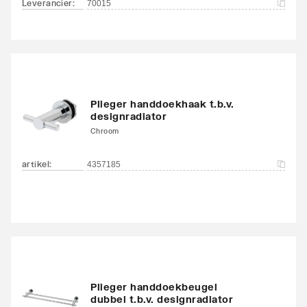
Leverancier
:
70015
Plieger handdoekhaak t.b.v.
designradiator
Chroom
artikel
:
4357185
Plieger handdoekbeugel
dubbel t.b.v. designradiator