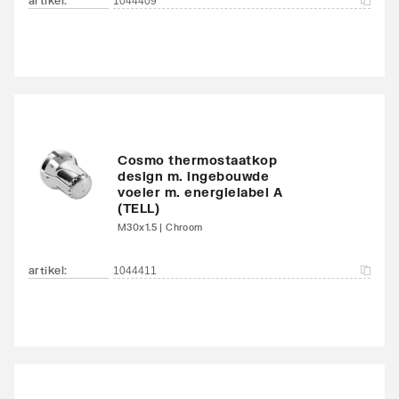
artikel
:
1044409
Waterinhoud
5.9
Kleur
Overig
RAL-nummer
9001
Glansgraad
Glanzend
Cosmo thermostaatkop
design m. ingebouwde
Oppervlaktebeschermin
Gelakt
voeler m. energielabel A
(TELL)
g
M30x1.5 | Chroom
Met handdoekhouder
Nee
artikel
:
1044411
Met spiegel
Nee
Montagewijze
Op wand
Met zijbekleding
Nee