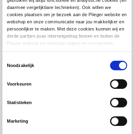
gebruiken wij altijd functionele en analytische cookies (en
Geschikt voor
Ja
daarmee vergelijkbare technieken). Ook willen we
artikel
:
1602240
toepassing in warm
cookies plaatsen om je bezoek aan de Plieger website en
Leverancier
:
385102000
tapwater circuit
webshop en onze communicatie naar jou makkelijker en
persoonlijker te maken. Met deze cookies kunnen wij en
derde partijen jouw internetgedrag binnen en buiten de
Plieger website en webshop volgen en verzamelen.
Hiermee passen wij en derden onze website, app,
advertenties en communicatie aan jouw interesses aan.
Toestemmingsselectie
IMI Heimeier Multilux 2-
We slaan je cookievoorkeur op in je browser.
pijps onderblok recht v.
Noodzakelijk
radiator
1/2"bi-50mm
Voorkeuren
artikel
:
1602238
Leverancier
:
385002000
Statistieken
Marketing