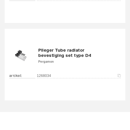
Plieger Tube radiator
bevestiging set type D4
Pergamon
artikel
:
1268034