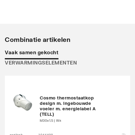
Opstelling
Verticaal
Stralingsbuis
Horizontaal
Uitvoering radiator
Recht
Combinatie artikelen
Warmteafgifte EN 442
390
Vaak samen gekocht
20°C - 55/45
VERWARMINGSELEMENTEN
Warmteafgifte EN 442
750
20°C - 75/65
Warmteafgifte 20°C -
472
70/40
Cosmo thermostaatkop
design m. ingebouwde
voeler m. energielabel A
N-exponent
1.242
(TELL)
M30x1.5 | Wit
Max. werkdruk
10