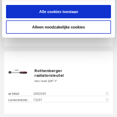
Rothenberger buigtang
Alle cookies toestaan
15mm | met slede
artikel
:
1890859
Alleen noodzakelijke cookies
Leverancier
:
462215
Rothenberger
radiatorsleutel
met ratel 3/8"-1"
artikel
:
1892045
Leverancier
:
73297