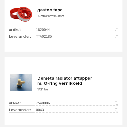
Met bovenbekleding
Nee
gastec tape
12mmx12mx0.1mm
Zwenkbaar
Nee
artikel
:
1820044
Aansluitcombi MO
Ja
Leverancier
:
TTA02185
middenonder/middenon
der
Draadmaat (inch)
1/2"
Draadaansluiting
Binnendraad
Demeta radiator aftapper
m. O-ring vernikkeld
Geschikt voor vochtige
Ja
1/2" bu
ruimte
artikel
:
7540086
Met
Leverancier
:
Ja
0043
ontluchtingsaansluiting