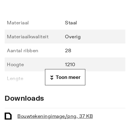
Materiaal
Staal
Materiaalkwaliteit
Overig
Aantal ribben
28
Hoogte
1210
Toon meer
Lengte
600
Diepte
49
Downloads
Vorm stralingsbuis
Rond
Bouwtekening
image/png
,
37 KB
Vorm collector
Rond