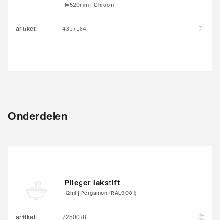
l=520mm | Chroom
artikel
:
4357184
Onderdelen
Plieger lakstift
12ml | Pergamon (RAL9001)
artikel
:
7250078