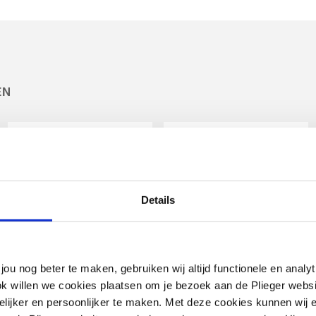
ntaal
EN
Details
jou nog beter te maken, gebruiken wij altijd functionele en anal
ok willen we cookies plaatsen om je bezoek aan de Plieger web
Demeta radiator
ijker en persoonlijker te maken. Met deze cookies kunnen wij e
aftapper m. O-ring