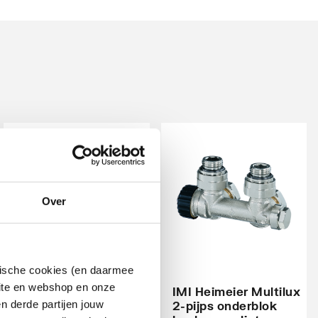
Over
Plieger
ytische cookies (en daarmee
designonderblok voor
site en webshop en onze
designradiatoren
IMI Heimeier Multilux
recht en haaks
n derde partijen jouw
2-pijps onderblok