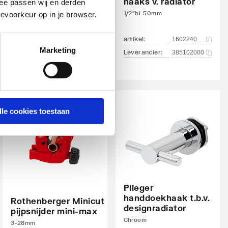
haaks v. radiator
1/2"xM24 | Kvs = 0,49 m3/h |
ee passen wij en derden
Chroom
1/2"bi-50mm
evoorkeur op in je browser.
artikel
:
3024107
artikel
:
1602240
Marketing
Leverancier
:
385102000
lle cookies toestaan
Plieger
handdoekhaak t.b.v.
Rothenberger Minicut
designradiator
pijpsnijder mini-max
Chroom
3-28mm