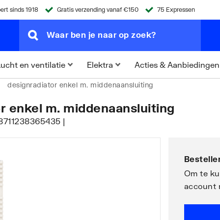
ert sinds 1918
Gratis verzending vanaf €150
75 Expressen
Acties & Aanbiedingen
ucht en ventilatie
Elektra
designradiator enkel m. middenaansluiting
or enkel m. middenaansluiting
 8711238365435 |
Bestellen
Om te kun
account 