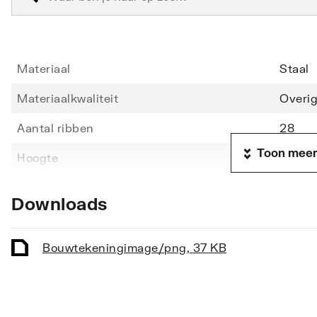
Materiaal
Staal
Materiaalkwaliteit
Overi
Aantal ribben
28
Toon meer
Hoogte
1210
Lengte
600
Downloads
Diepte
49
Vorm stralingsbuis
Rond
Bouwtekening
image/png
,
37 KB
Vorm collector
Rond
Opstelling
Vertic