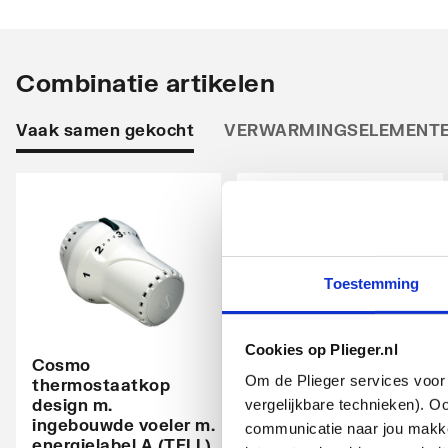
Stralingsbuis
Horizo
Uitvoering radiator
Recht
Combinatie artikelen
Warmteafgifte EN 442 20°C - 55/45
390
Vaak samen gekocht
VERWARMINGSELEMENT
Warmteafgifte EN 442 20°C - 75/65
750
Warmteafgifte 20°C - 70/40
472
N-exponent
1.242
Max. werkdruk
10
Toestemming
Waterinhoud
5.9
Cookies op Plieger.nl
Kleur
Wit
Cosmo
Cosmo
Om de Plieger services voor 
thermostaatkop
thermostaatkop
RAL-nummer
design m.
design m.
9016
vergelijkbare technieken). O
ingebouwde voeler m.
ingebouwde voeler m.
communicatie naar jou makkel
energielabel A (TELL)
energielabel A (TELL)
Glansgraad
Mat