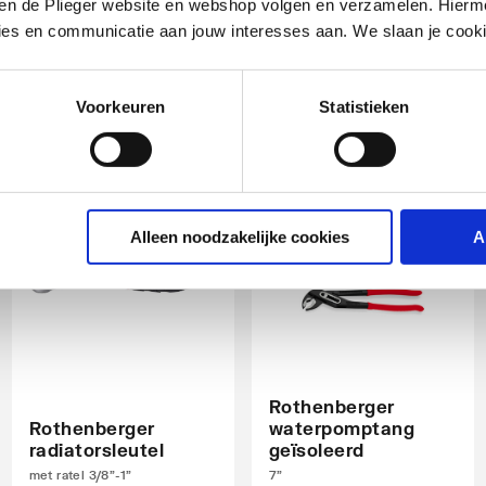
gastec tape
vernikkeld
iten de Plieger website en webshop volgen en verzamelen. Hierm
12mmx12mx0.1mm
1/2" bu
ies en communicatie aan jouw interesses aan. We slaan je cooki
t
artikel
:
artikel
:
1820044
7540086
Voorkeuren
Statistieken
Leverancier
:
Leverancier
:
TTA02185
0043
nd
Alleen noodzakelijke cookies
A
Rothenberger
Rothenberger
waterpomptang
radiatorsleutel
geïsoleerd
met ratel 3/8"-1"
7"
ndraad