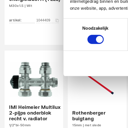
internetgedrag binnen en bu
M30x1.5 | Wit
M30x1.5 | Chroom
onze website, app, advertent
Oppervlaktebescherming
Gelak
artikel
:
artikel
:
1044409
1044411
Toestemmingsselectie
Met handdoekhouder
Nee
Noodzakelijk
Met spiegel
Nee
Montagewijze
Op wa
Met zijbekleding
Nee
Met bovenbekleding
Nee
Zwenkbaar
Nee
Aansluitcombi MO
Ja
middenonder/middenonder
IMI Heimeier Multilux
2-pijps onderblok
Rothenberger
Draadmaat (inch)
1/2"
recht v. radiator
buigtang
1/2"bi-50mm
15mm | met slede
Draadaansluiting
Binne