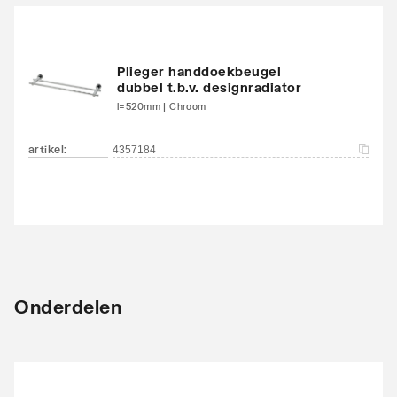
Plieger handdoekbeugel
dubbel t.b.v. designradiator
l=520mm | Chroom
artikel
:
4357184
Onderdelen