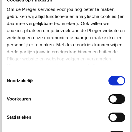
Met
Ja
Om de Plieger services voor jou nog beter te maken,
IMI Heimeier Multilux 2-
bevestigingsmateriaal
pijps onderblok haaks v.
gebruiken wij altijd functionele en analytische cookies (en
radiator
daarmee vergelijkbare technieken). Ook willen we
Geschikt voor
Ja
1/2"bi-50mm
cookies plaatsen om je bezoek aan de Plieger website en
toepassing in warm
webshop en onze communicatie naar jou makkelijker en
tapwater circuit
artikel
:
1602240
persoonlijker te maken. Met deze cookies kunnen wij en
Leverancier
:
385102000
derde partijen jouw internetgedrag binnen en buiten de
Plieger website en webshop volgen en verzamelen.
Hiermee passen wij en derden onze website, app,
advertenties en communicatie aan jouw interesses aan.
Toestemmingsselectie
We slaan je cookievoorkeur op in je browser.
Noodzakelijk
IMI Heimeier Multilux 2-
pijps onderblok recht v.
Voorkeuren
radiator
1/2"bi-50mm
Statistieken
artikel
:
1602238
Leverancier
:
385002000