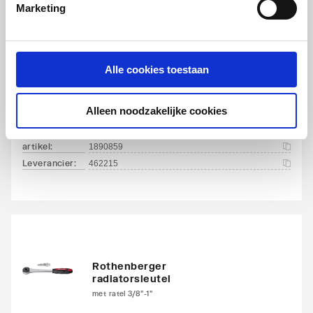
Marketing
Alle cookies toestaan
Rothenberger buigtang
Alleen noodzakelijke cookies
15mm | met slede
artikel
:
1890859
Leverancier
:
462215
Rothenberger
radiatorsleutel
met ratel 3/8"-1"