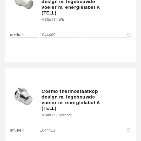
design m. ingebouwde
Waterinhoud
5.9
voeler m. energielabel A
(TELL)
M30x1.5 | Wit
Kleur
Wit
artikel
:
1044409
RAL-nummer
9016
Glansgraad
Glanzend
Oppervlaktebeschermin
Gelakt
g
Met handdoekhouder
Nee
Cosmo thermostaatkop
design m. ingebouwde
voeler m. energielabel A
Met spiegel
Nee
(TELL)
M30x1.5 | Chroom
Montagewijze
Op wand
artikel
:
1044411
Met zijbekleding
Nee