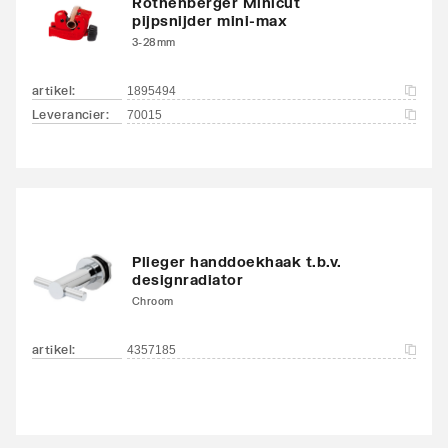
Rothenberger Minicut
pijpsnijder mini-max
3-28mm
artikel
:
1895494
Leverancier
:
70015
Plieger handdoekhaak t.b.v.
designradiator
Chroom
artikel
:
4357185