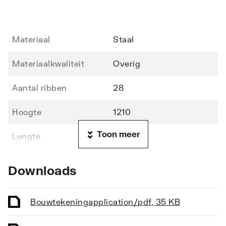
Materiaal
Staal
Materiaalkwaliteit
Overig
Aantal ribben
28
Hoogte
1210
Toon meer
Lengte
600
Diepte
49
Downloads
Vorm stralingsbuis
Rond
Bouwtekening
application/pdf
,
35 KB
Vorm collector
Rond