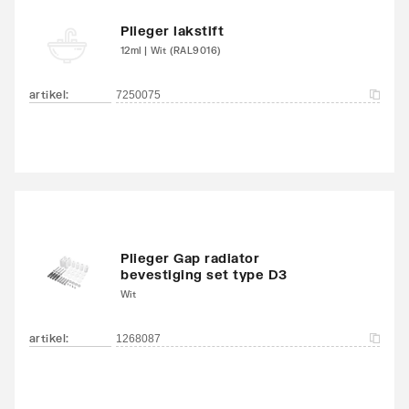
Plieger lakstift
12ml | Wit (RAL9016)
artikel
:
7250075
Plieger Gap radiator
bevestiging set type D3
Wit
artikel
:
1268087