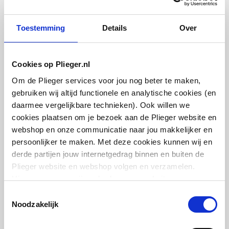
Met aftapmogelijkheid
Nee
Toestemming
Details
Over
(aansluiting)
Plieger designonderblok
voor designradiatoren
Met aftapper
Nee
recht en haaks
Cookies op Plieger.nl
1/2"xM24 | Kvs = 0,49 m3/h | Chroom
Met thermostatisch
Nee
Om de Plieger services voor jou nog beter te maken,
ventiel geïntegreerd
gebruiken wij altijd functionele en analytische cookies (en
artikel
:
3024107
daarmee vergelijkbare technieken). Ook willen we
Met consoles
Ja
cookies plaatsen om je bezoek aan de Plieger website en
webshop en onze communicatie naar jou makkelijker en
Met elektrisch element
Nee
persoonlijker te maken. Met deze cookies kunnen wij en
derde partijen jouw internetgedrag binnen en buiten de
Met blindstoppen
Ja
Plieger website en webshop volgen en verzamelen.
Hiermee passen wij en derden onze website, app,
IMI Heimeier Multilux 2-
Met
Ja
advertenties en communicatie aan jouw interesses aan.
Toestemmingsselectie
pijps onderblok haaks v.
bevestigingsmateriaal
We slaan je cookievoorkeur op in je browser.
Noodzakelijk
radiator
1/2"bi-50mm
Geschikt voor
Ja