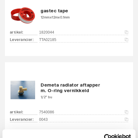
Aantal standaard
4
gastec tape
aansluitingen
12mmx12mx0.1mm
Aansluitcombi MO
Ja
artikel
:
1820044
middenonder/middenon
Leverancier
:
TTA02185
der
Draadmaat (inch)
1/2"
Draadaansluiting
Binnendraad
Demeta radiator aftapper
Geschikt voor vochtige
Ja
m. O-ring vernikkeld
ruimte
1/2" bu
Met
artikel
:
Ja
7540086
ontluchtingsaansluiting
Leverancier
:
0043
Met ontluchter
Nee