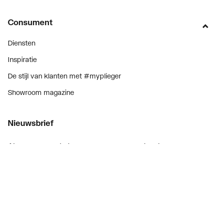
Consument
Diensten
Inspiratie
De stijl van klanten met #myplieger
Showroom magazine
Nieuwsbrief
Als eerste op de hoogte van onze aanbiedingen en
nieuws
Nieuwsbrief