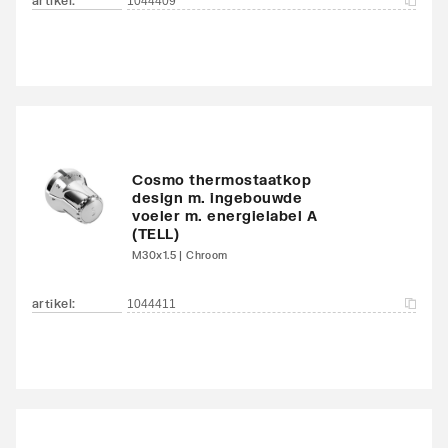
artikel
:
1044409
Waterinhoud
3.1
Kleur
Wit
Oppervlaktebeschermin
Gelakt
g
Cosmo thermostaatkop
Met handdoekhouder
Nee
design m. ingebouwde
voeler m. energielabel A
(TELL)
Met spiegel
Nee
M30x1.5 | Chroom
Montagewijze
Op wand
artikel
:
1044411
Met zijbekleding
Nee
Met bovenbekleding
Nee
Zwenkbaar
Nee