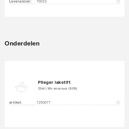
Leverancier
:
70015
Onderdelen
Plieger lakstift
12ml | Wit structuur (S09)
artikel
:
7250077