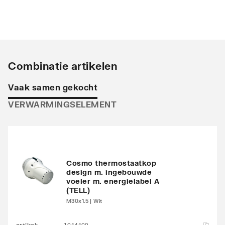
Opstelling
Verticaal
Stralingsbuis
Horizontaal
Uitvoering radiator
Recht
Combinatie artikelen
Warmteafgifte EN 442
202
Vaak samen gekocht
20°C - 55/45
VERWARMINGSELEMENT
Warmteafgifte EN 442
391
20°C - 75/65
Warmteafgifte 20°C -
245
70/40
Cosmo thermostaatkop
design m. ingebouwde
voeler m. energielabel A
N-exponent
1.2365
(TELL)
M30x1.5 | Wit
Max. werkdruk
10