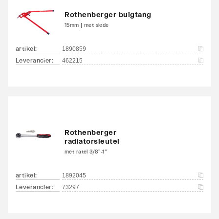
Rothenberger buigtang
15mm | met slede
artikel
:
1890859
Leverancier
:
462215
Rothenberger
radiatorsleutel
met ratel 3/8"-1"
artikel
:
1892045
Leverancier
:
73297