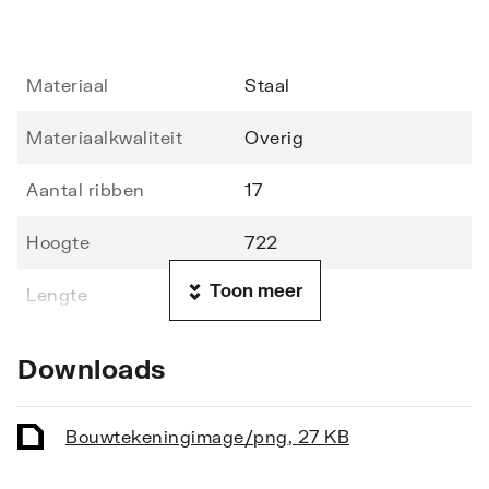
Materiaal
Staal
Materiaalkwaliteit
Overig
Aantal ribben
17
Hoogte
722
Toon meer
Lengte
500
Diepte
49
Downloads
Vorm stralingsbuis
Rond
Bouwtekening
image/png
,
27 KB
Vorm collector
Rond