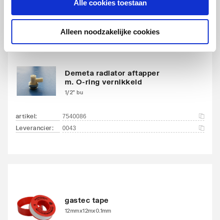
Alle cookies toestaan
Alleen noodzakelijke cookies
Demeta radiator aftapper
m. O-ring vernikkeld
1/2" bu
artikel
:
7540086
Leverancier
:
0043
gastec tape
12mmx12mx0.1mm