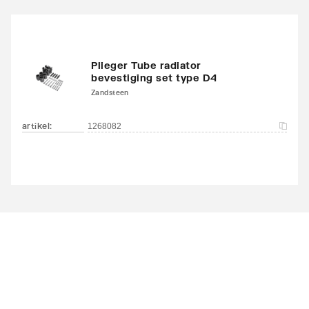
Plieger Tube radiator
bevestiging set type D4
Zandsteen
artikel
:
1268082