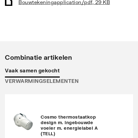
Bouwtekening
application/pdf
,
29 KB
Vorm collector
Rond
Opstelling
Verticaal
Stralingsbuis
Horizontaal
Uitvoering radiator
Recht
Combinatie artikelen
Warmteafgifte EN 442
748
Vaak samen gekocht
20°C - 55/45
VERWARMINGSELEMENTEN
Warmteafgifte EN 442
1366
20°C - 75/65
Warmteafgifte 20°C -
906
70/40
Cosmo thermostaatkop
design m. ingebouwde
voeler m. energielabel A
N-exponent
1.2465
(TELL)