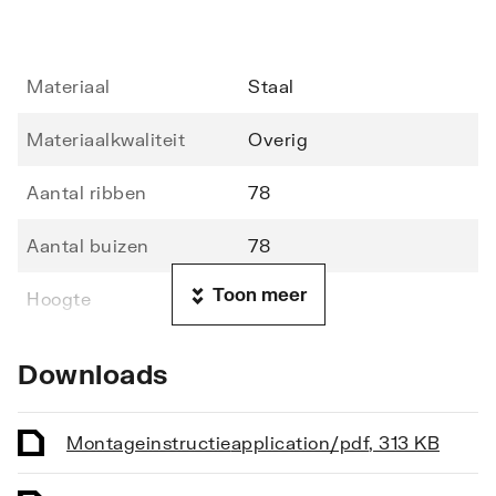
Materiaal
Staal
Materiaalkwaliteit
Overig
Aantal ribben
78
Aantal buizen
78
Toon meer
Hoogte
1710
Lengte
600
Downloads
Diepte
70
Montageinstructie
application/pdf
,
313 KB
Vorm stralingsbuis
Rond