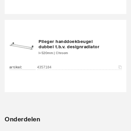
Plieger handdoekbeugel
dubbel t.b.v. designradiator
l=520mm | Chroom
artikel
:
4357184
Onderdelen