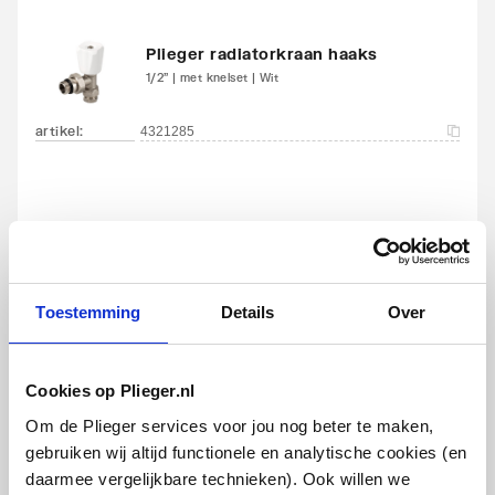
Met blindstoppen
Ja
Plieger radiatorkraan haaks
1/2" | met knelset | Wit
Met
Ja
bevestigingsmateriaal
artikel
:
4321285
Geschikt voor
Ja
toepassing in warm
tapwater circuit
Toestemming
Details
Over
Plieger radiatorkraan recht
1/2" | met knelset | Wit
Cookies op Plieger.nl
artikel
:
4321290
Om de Plieger services voor jou nog beter te maken,
gebruiken wij altijd functionele en analytische cookies (en
daarmee vergelijkbare technieken). Ook willen we