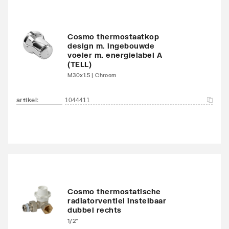
Met bovenbekleding
Nee
Cosmo thermostaatkop
Zwenkbaar
Nee
design m. ingebouwde
voeler m. energielabel A
Aantal standaard
4
(TELL)
aansluitingen
M30x1.5 | Chroom
Aansluitcombi MO
artikel
:
Nee
1044411
middenonder/middenon
der
Draadmaat (inch)
1/2"
Draadaansluiting
Binnendraad
Cosmo thermostatische
Geschikt voor vochtige
Ja
radiatorventiel instelbaar
dubbel rechts
ruimte
1/2"