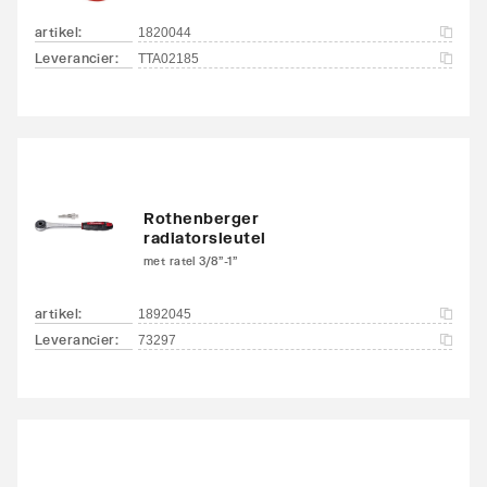
artikel
:
1820044
Leverancier
:
TTA02185
Rothenberger
radiatorsleutel
met ratel 3/8"-1"
artikel
:
1892045
Leverancier
:
73297