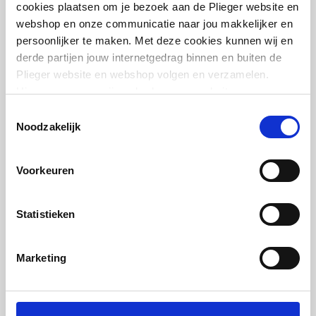
cookies plaatsen om je bezoek aan de Plieger website en
webshop en onze communicatie naar jou makkelijker en
persoonlijker te maken. Met deze cookies kunnen wij en
derde partijen jouw internetgedrag binnen en buiten de
Cosmo voetventiel haaks
Plieger website en webshop volgen en verzamelen.
1/2"
Hiermee passen wij en derden onze website, app,
advertenties en communicatie aan jouw interesses aan.
Toestemmingsselectie
artikel
:
7460385
We slaan je cookievoorkeur op in je browser.
Noodzakelijk
Voorkeuren
Statistieken
Cosmo voetventiel recht
Marketing
1/2"
artikel
:
7460395