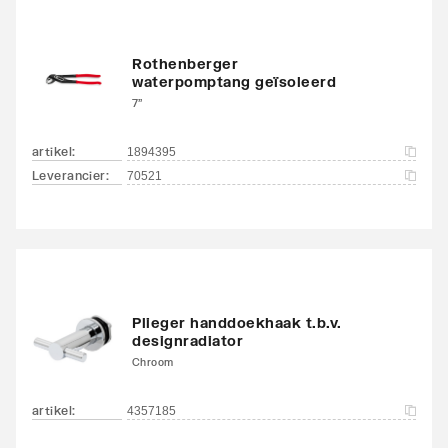
Rothenberger
waterpomptang geïsoleerd
7"
artikel
:
1894395
Leverancier
:
70521
Plieger handdoekhaak t.b.v.
designradiator
Chroom
artikel
:
4357185