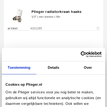
Met elektrisch element
Nee
Plieger radiatorkraan haaks
1/2" | met knelset | Wit
Met blindstoppen
Ja
artikel
:
4321285
Met
Ja
bevestigingsmateriaal
Geschikt voor
Ja
toepassing in warm
tapwater circuit
Toestemming
Details
Over
Plieger radiatorkraan recht
1/2" | met knelset | Wit
Cookies op Plieger.nl
artikel
:
4321290
Om de Plieger services voor jou nog beter te maken,
gebruiken wij altijd functionele en analytische cookies (en
daarmee vergelijkbare technieken). Ook willen we