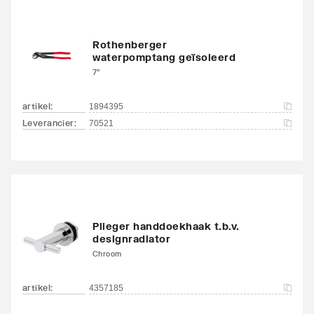
Rothenberger
waterpomptang geïsoleerd
7"
artikel
:
1894395
Leverancier
:
70521
Plieger handdoekhaak t.b.v.
designradiator
Chroom
artikel
:
4357185