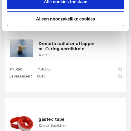
Alle cookies toestaan
Alleen noodzakelijke cookies
Demeta radiator aftapper
m. O-ring vernikkeld
1/2" bu
artikel
:
7540086
Leverancier
:
0043
gastec tape
12mmx12mx0.1mm