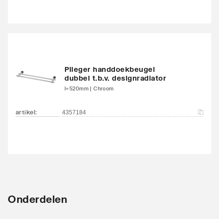
Plieger handdoekbeugel
dubbel t.b.v. designradiator
l=520mm | Chroom
artikel
:
4357184
Onderdelen