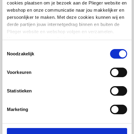
cookies plaatsen om je bezoek aan de Plieger website en
webshop en onze communicatie naar jou makkelijker en
persoonlijker te maken. Met deze cookies kunnen wij en
derde partijen jouw internetgedrag binnen en buiten de
Cosmo voetventiel haaks
Plieger website en webshop volgen en verzamelen.
1/2"
Hiermee passen wij en derden onze website, app,
advertenties en communicatie aan jouw interesses aan.
Toestemmingsselectie
artikel
:
7460385
We slaan je cookievoorkeur op in je browser.
Noodzakelijk
Voorkeuren
Statistieken
Cosmo voetventiel recht
Marketing
1/2"
artikel
:
7460395