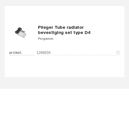
Plieger Tube radiator
bevestiging set type D4
Pergamon
artikel
:
1268034