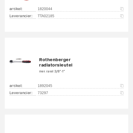
artikel
:
1820044
Leverancier
:
TTA02185
Rothenberger
radiatorsleutel
met ratel 3/8"-1"
artikel
:
1892045
Leverancier
:
73297