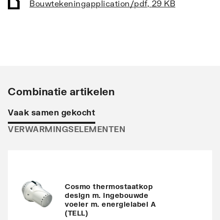
Bouwtekening
application/pdf
,
29 KB
Vorm collector
Rond
Opstelling
Verticaal
Stralingsbuis
Horizontaal
Uitvoering radiator
Recht
Combinatie artikelen
Warmteafgifte EN 442
748
Vaak samen gekocht
20°C - 55/45
VERWARMINGSELEMENTEN
Warmteafgifte EN 442
1366
20°C - 75/65
Warmteafgifte 20°C -
906
70/40
Cosmo thermostaatkop
design m. ingebouwde
voeler m. energielabel A
N-exponent
1.2465
(TELL)