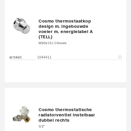
Met zijbekleding
Nee
Cosmo thermostaatkop
Met bovenbekleding
Nee
design m. ingebouwde
voeler m. energielabel A
Zwenkbaar
Nee
(TELL)
M30x1.5 | Chroom
Aantal standaard
4
aansluitingen
artikel
:
1044411
Aansluitcombi MO
Nee
middenonder/middenon
der
Draadmaat (inch)
1/2"
Cosmo thermostatische
Draadaansluiting
Binnendraad
radiatorventiel instelbaar
dubbel rechts
1/2"
Geschikt voor vochtige
Ja