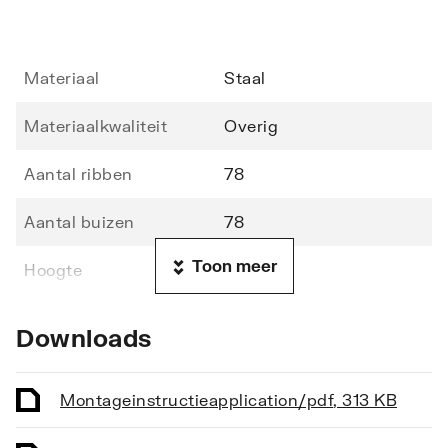
Materiaal
Staal
Materiaalkwaliteit
Overig
Aantal ribben
78
Aantal buizen
78
Toon meer
Hoogte
1710
Lengte
600
Downloads
Diepte
70
Montageinstructie
application/pdf
,
313 KB
Vorm stralingsbuis
Rond