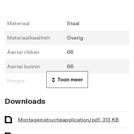
Materiaal
Staal
Materiaalkwaliteit
Overig
Aantal ribben
66
Aantal buizen
66
Toon meer
Hoogte
1406
Lengte
600
Downloads
Diepte
70
Montageinstructie
application/pdf
,
313 KB
Vorm stralingsbuis
Rond