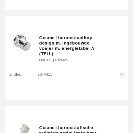
Met bovenbekleding
Nee
Zwenkbaar
Nee
Aantal standaard
4
Cosmo thermostaatkop
design m. ingebouwde
aansluitingen
voeler m. energielabel A
(TELL)
Aansluitcombi MO
Nee
M30x1.5 | Chroom
middenonder/middenon
der
artikel
:
1044411
Draadmaat (inch)
1/2"
Draadaansluiting
Binnendraad
Geschikt voor vochtige
Ja
ruimte
Cosmo thermostatische
radiatorventiel instelbaar