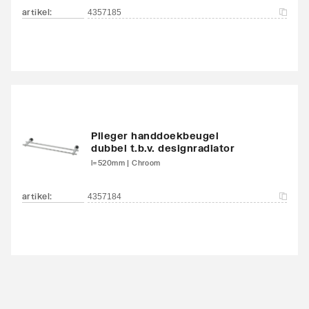
artikel
:
4357185
Plieger handdoekbeugel
dubbel t.b.v. designradiator
l=520mm | Chroom
artikel
:
4357184