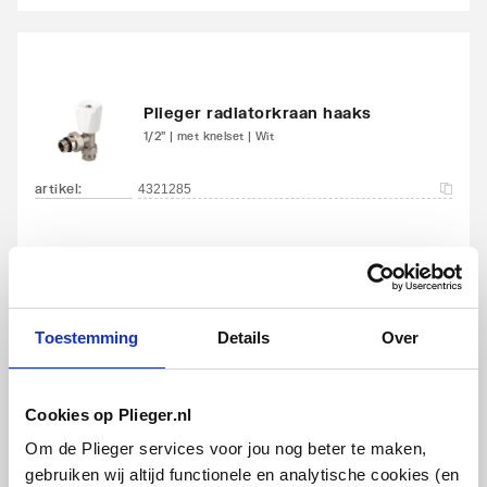
Met blindstoppen
Ja
Met
Ja
Plieger radiatorkraan haaks
bevestigingsmateriaal
1/2" | met knelset | Wit
Geschikt voor
Ja
artikel
:
4321285
toepassing in warm
tapwater circuit
Toestemming
Details
Over
Plieger radiatorkraan recht
1/2" | met knelset | Wit
Cookies op Plieger.nl
Om de Plieger services voor jou nog beter te maken,
artikel
:
4321290
gebruiken wij altijd functionele en analytische cookies (en