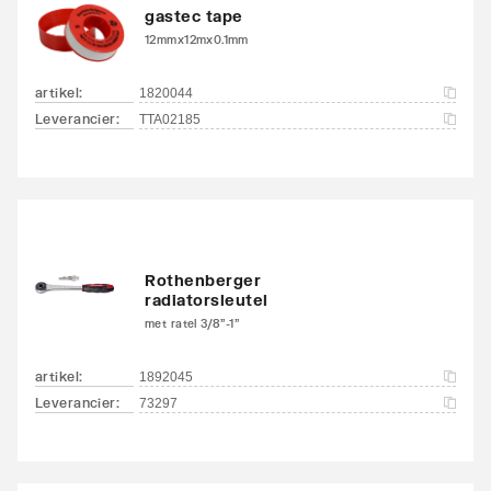
gastec tape
12mmx12mx0.1mm
artikel
:
1820044
Leverancier
:
TTA02185
Rothenberger
radiatorsleutel
met ratel 3/8"-1"
artikel
:
1892045
Leverancier
:
73297