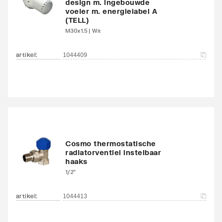
design m. ingebouwde
Max. werkdruk
10
voeler m. energielabel A
(TELL)
M30x1.5 | Wit
Waterinhoud
12.5
artikel
:
1044409
Kleur
Grijs
Glansgraad
Glanzend
Oppervlaktebeschermin
Gelakt
g
Met handdoekhouder
Nee
Cosmo thermostatische
radiatorventiel instelbaar
haaks
Met spiegel
Nee
1/2"
Montagewijze
Op wand
artikel
:
1044413
Met zijbekleding
Nee