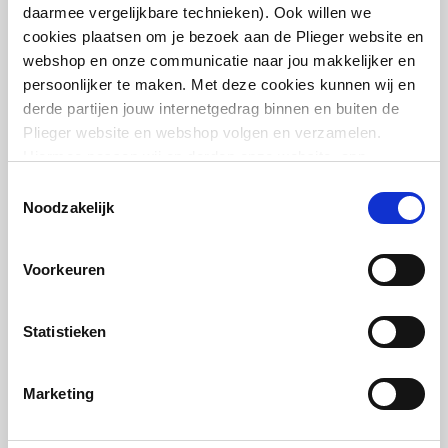
daarmee vergelijkbare technieken). Ook willen we
cookies plaatsen om je bezoek aan de Plieger website en
webshop en onze communicatie naar jou makkelijker en
persoonlijker te maken. Met deze cookies kunnen wij en
derde partijen jouw internetgedrag binnen en buiten de
Plieger website en webshop volgen en verzamelen.
Cosmo voetventiel haaks
Hiermee passen wij en derden onze website, app,
1/2"
advertenties en communicatie aan jouw interesses aan.
Toestemmingsselectie
We slaan je cookievoorkeur op in je browser.
Noodzakelijk
artikel
:
7460385
Voorkeuren
Statistieken
Marketing
Cosmo voetventiel recht
1/2"