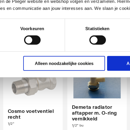
iten de Plieger website en webshop volgen en verzamelen. Hierm
M30x1.5 | Chroom
1/2"
ies en communicatie aan jouw interesses aan. We slaan je cooki
artikel
:
artikel
:
1044411
1044487
Voorkeuren
Statistieken
nd
Alleen noodzakelijke cookies
A
Demeta radiator
Cosmo voetventiel
aftapper m. O-ring
recht
vernikkeld
1/2"
1/2" bu
ndraad