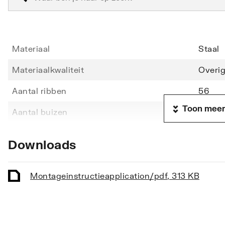
Materiaal
Staal
Materiaalkwaliteit
Overi
Aantal ribben
56
Toon meer
Aantal buizen
56
Hoogte
1216
Downloads
Lengte
600
Diepte
70
Montageinstructie
application/pdf
,
313 KB
Vorm stralingsbuis
Rond
Vorm collector
Rond