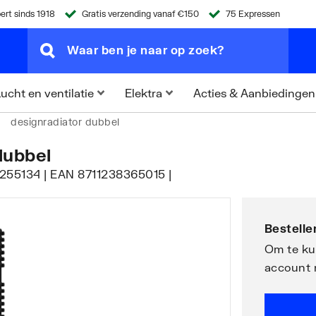
ert sinds 1918
Gratis verzending vanaf €150
75 Expressen
Acties & Aanbiedingen
ucht en ventilatie
Elektra
designradiator dubbel
dubbel
 7255134 | EAN 8711238365015 |
Bestellen
Om te kun
account 