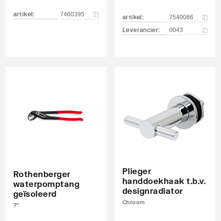
artikel
:
7460395
artikel
:
7540086
Leverancier
:
0043
Plieger
Rothenberger
handdoekhaak t.b.v.
waterpomptang
designradiator
geïsoleerd
Chroom
7"