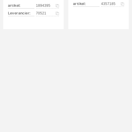
artikel
:
4357185
artikel
:
1894395
Leverancier
:
70521