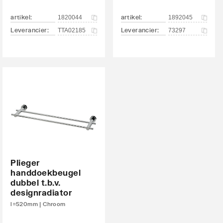
artikel
:
artikel
:
1820044
1892045
Leverancier
:
Leverancier
:
TTA02185
73297
Plieger
handdoekbeugel
dubbel t.b.v.
designradiator
l=520mm | Chroom