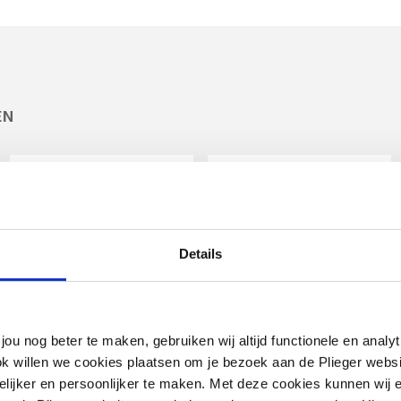
aal
ntaal
EN
Details
Cosmo
Cosmo
jou nog beter te maken, gebruiken wij altijd functionele en anal
thermostaatkop
thermostatische
design m.
radiatorventiel
ok willen we cookies plaatsen om je bezoek aan de Plieger web
ingebouwde voeler m.
instelbaar dubbel
ijker en persoonlijker te maken. Met deze cookies kunnen wij e
energielabel A (TELL)
rechts
t