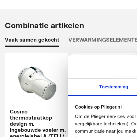
Opstelling
Vertic
Stralingsbuis
Horizo
Combinatie artikelen
Uitvoering radiator
Recht
Vaak samen gekocht
VERWARMINGSELEMENT
Warmteafgifte EN 442 20°C - 55/45
553
Warmteafgifte EN 442 20°C - 75/65
980
Warmteafgifte 20°C - 70/40
672
N-exponent
1.2576
Toestemming
Max. werkdruk
10
Cookies op Plieger.nl
Waterinhoud
10.6
Cosmo
Om de Plieger services voor 
thermostaatkop
Cosmo
Kleur
design m.
thermostatische
Grijs
vergelijkbare technieken). O
ingebouwde voeler m.
radiatorventiel
communicatie naar jou makkel
energielabel A (TELL)
instelbaar haaks
Oppervlaktebescherming
Gelak