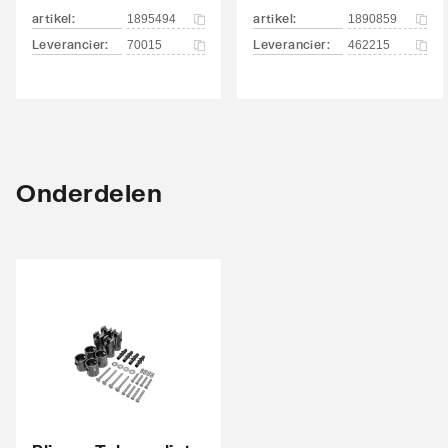
Met bevestigingsmateriaal
Ja
artikel
:
artikel
:
1895494
1890859
Leverancier
:
Leverancier
:
70015
462215
Geschikt voor toepassing in warm tapwater
Ja
circuit
Onderdelen