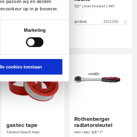
ee passen wij en derden
1/2"
1/2" | met knelset | Wit
evoorkeur op in je browser.
artikel
:
artikel
:
1044486
4321285
Marketing
lle cookies toestaan
Rothenberger
gastec tape
radiatorsleutel
12mmx12mx0.1mm
met ratel 3/8"-1"