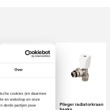
Over
Cosmo
ytische cookies (en daarmee
thermostatische
radiatorventiel
site en webshop en onze
instelbaar dubbel
Plieger radiatorkraan
n derde partijen jouw
links
haaks