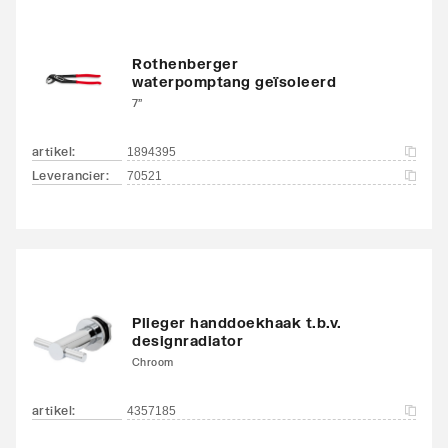
Rothenberger
waterpomptang geïsoleerd
7"
artikel
:
1894395
Leverancier
:
70521
Plieger handdoekhaak t.b.v.
designradiator
Chroom
artikel
:
4357185