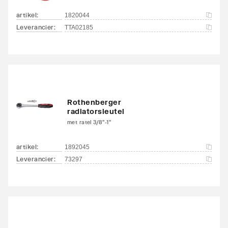
artikel
:
1820044
Leverancier
:
TTA02185
Rothenberger
radiatorsleutel
met ratel 3/8"-1"
artikel
:
1892045
Leverancier
:
73297