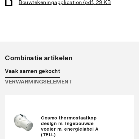
Bouwtekening
application/pdf
,
29 KB
Vorm collector
Rond
Opstelling
Verticaal
Stralingsbuis
Horizontaal
Uitvoering radiator
Recht
Combinatie artikelen
Warmteafgifte EN 442
285
Vaak samen gekocht
20°C - 55/45
VERWARMINGSELEMENT
Warmteafgifte EN 442
505
20°C - 75/65
Warmteafgifte 20°C -
346
70/40
Cosmo thermostaatkop
design m. ingebouwde
voeler m. energielabel A
N-exponent
1.2687
(TELL)