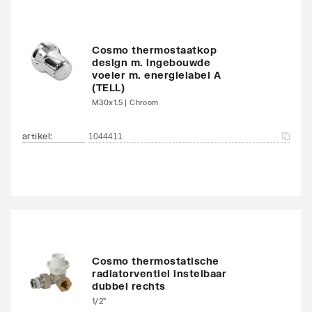
Met zijbekleding
Nee
Cosmo thermostaatkop
Met bovenbekleding
Nee
design m. ingebouwde
voeler m. energielabel A
Zwenkbaar
Nee
(TELL)
M30x1.5 | Chroom
Aantal standaard
4
aansluitingen
artikel
:
1044411
Aansluitcombi MO
Nee
middenonder/middenon
der
Draadmaat (inch)
1/2"
Cosmo thermostatische
Draadaansluiting
Binnendraad
radiatorventiel instelbaar
dubbel rechts
1/2"
Geschikt voor vochtige
Ja