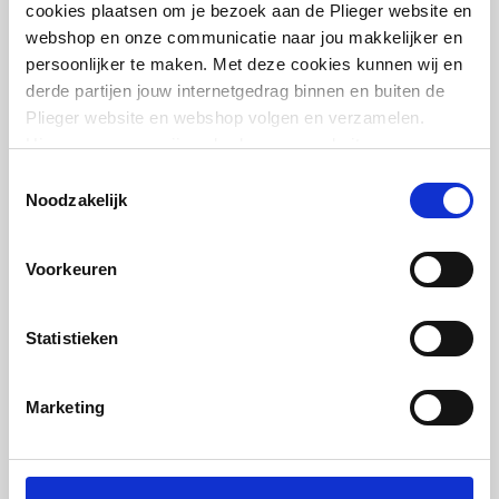
cookies plaatsen om je bezoek aan de Plieger website en
webshop en onze communicatie naar jou makkelijker en
persoonlijker te maken. Met deze cookies kunnen wij en
derde partijen jouw internetgedrag binnen en buiten de
Cosmo voetventiel haaks
Plieger website en webshop volgen en verzamelen.
1/2"
Hiermee passen wij en derden onze website, app,
advertenties en communicatie aan jouw interesses aan.
Toestemmingsselectie
artikel
:
7460385
We slaan je cookievoorkeur op in je browser.
Noodzakelijk
Voorkeuren
Statistieken
Cosmo voetventiel recht
Marketing
1/2"
artikel
:
7460395