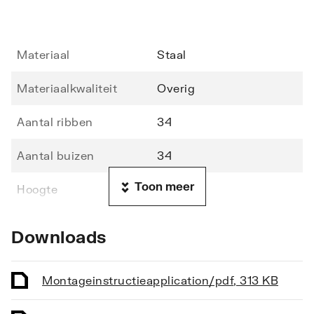
Materiaal
Staal
Materiaalkwaliteit
Overig
Aantal ribben
34
Aantal buizen
34
Toon meer
Hoogte
722
Lengte
500
Downloads
Diepte
70
Montageinstructie
application/pdf
,
313 KB
Vorm stralingsbuis
Rond