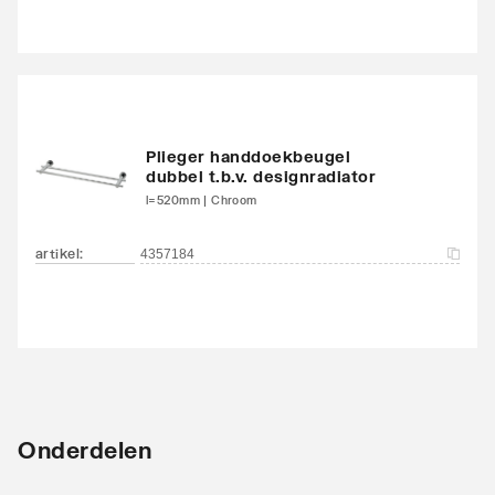
Plieger handdoekbeugel
dubbel t.b.v. designradiator
l=520mm | Chroom
artikel
:
4357184
Onderdelen