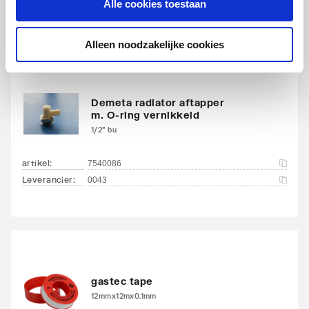
Alle cookies toestaan
Alleen noodzakelijke cookies
Demeta radiator aftapper
m. O-ring vernikkeld
1/2" bu
artikel
:
7540086
Leverancier
:
0043
gastec tape
12mmx12mx0.1mm