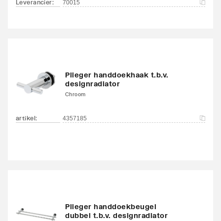
Leverancier
:
70015
Plieger handdoekhaak t.b.v.
designradiator
Chroom
artikel
:
4357185
Plieger handdoekbeugel
dubbel t.b.v. designradiator