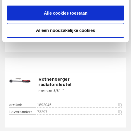
Rothenberger buigtang
Alle cookies toestaan
15mm | met slede
artikel
:
1890859
Alleen noodzakelijke cookies
Leverancier
:
462215
Rothenberger
radiatorsleutel
met ratel 3/8"-1"
artikel
:
1892045
Leverancier
:
73297