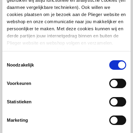
gebruiken wij altijd functionele en analytische cookies (en
daarmee vergelijkbare technieken). Ook willen we
artikel
:
1602240
Geschikt voor
Ja
cookies plaatsen om je bezoek aan de Plieger website en
Leverancier
:
385102000
toepassing in warm
webshop en onze communicatie naar jou makkelijker en
tapwater circuit
persoonlijker te maken. Met deze cookies kunnen wij en
derde partijen jouw internetgedrag binnen en buiten de
Plieger website en webshop volgen en verzamelen.
Hiermee passen wij en derden onze website, app,
advertenties en communicatie aan jouw interesses aan.
Toestemmingsselectie
IMI Heimeier Multilux 2-
We slaan je cookievoorkeur op in je browser.
pijps onderblok recht v.
Noodzakelijk
radiator
1/2"bi-50mm
Voorkeuren
artikel
:
1602238
Leverancier
:
385002000
Statistieken
Marketing