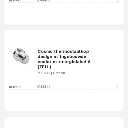
artikel
:
1044409
Waterinhoud
10.6
Kleur
Bruin
Glansgraad
Glanzend
Oppervlaktebeschermin
Gelakt
Cosmo thermostaatkop
g
design m. ingebouwde
voeler m. energielabel A
(TELL)
Met handdoekhouder
Nee
M30x1.5 | Chroom
Met spiegel
Nee
artikel
:
1044411
Montagewijze
Op wand
Met zijbekleding
Nee
Met bovenbekleding
Nee