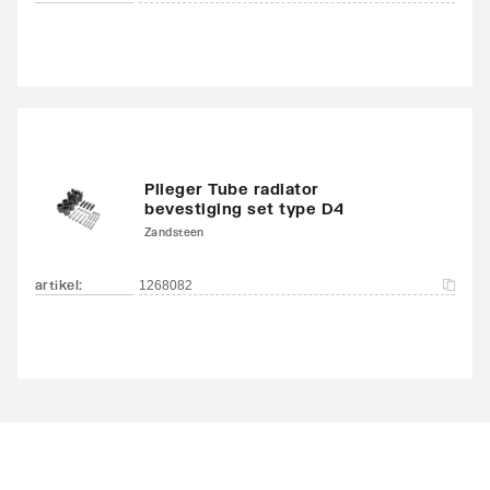
Plieger Tube radiator
bevestiging set type D4
Zandsteen
artikel
:
1268082