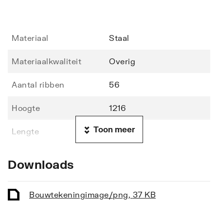
Materiaal
Staal
Materiaalkwaliteit
Overig
Aantal ribben
56
Hoogte
1216
Toon meer
Lengte
600
Diepte
70
Downloads
Vorm stralingsbuis
Rond
Bouwtekening
image/png
,
37 KB
Vorm collector
Rond