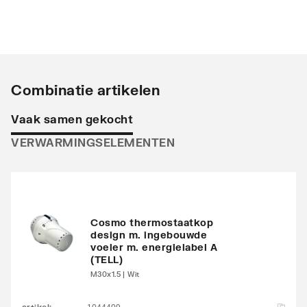
Opstelling
Verticaal
Stralingsbuis
Horizontaal
Uitvoering radiator
Recht
Combinatie artikelen
Warmteafgifte EN 442
553
Vaak samen gekocht
20°C - 55/45
VERWARMINGSELEMENTEN
Warmteafgifte EN 442
980
20°C - 75/65
Warmteafgifte 20°C -
672
70/40
Cosmo thermostaatkop
design m. ingebouwde
voeler m. energielabel A
N-exponent
1.2576
(TELL)
M30x1.5 | Wit
Max. werkdruk
10