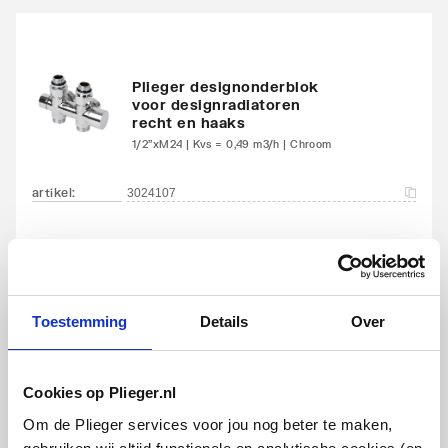
Met ontluchter
Nee
Met aftapmogelijkheid
Nee
Plieger designonderblok
voor designradiatoren
(aansluiting)
recht en haaks
1/2"xM24 | Kvs = 0,49 m3/h | Chroom
Met aftapper
Nee
artikel
:
3024107
Met thermostatisch
Nee
ventiel geïntegreerd
Met consoles
Ja
Toestemming
Details
Over
Met elektrisch element
Nee
IMI Heimeier Multilux 2-
Met blindstoppen
Ja
pijps onderblok haaks v.
Cookies op Plieger.nl
radiator
Met
Ja
Om de Plieger services voor jou nog beter te maken,
1/2"bi-50mm
bevestigingsmateriaal