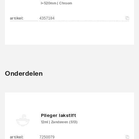
l=520mm | Chroom
artikel
:
4357184
Onderdelen
Plieger lakstift
12ml | Zandsteen (S13)
artikel
:
7250079