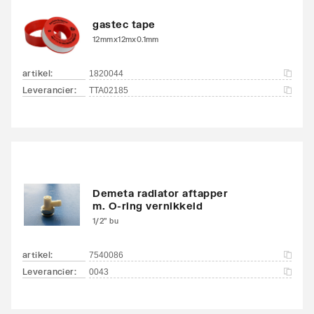
Zwenkbaar
Nee
gastec tape
12mmx12mx0.1mm
Aantal standaard
4
aansluitingen
artikel
:
1820044
Leverancier
:
TTA02185
Aansluitcombi MO
Ja
middenonder/middenon
der
Draadmaat (inch)
1/2"
Demeta radiator aftapper
Draadaansluiting
Binnendraad
m. O-ring vernikkeld
1/2" bu
Geschikt voor vochtige
Ja
ruimte
artikel
:
7540086
Leverancier
:
0043
Met
Ja
ontluchtingsaansluiting