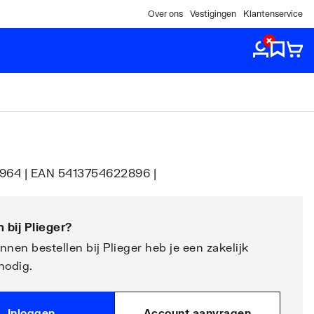
Over ons
Vestigingen
Klantenservice
0964 | EAN 5413754622896 |
 bij
Plieger
?
nen bestellen bij Plieger heb je een zakelijk
nodig.
Inloggen
Account aanvragen