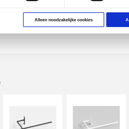
aal
aal
Alleen noodzakelijke cookies
A
n