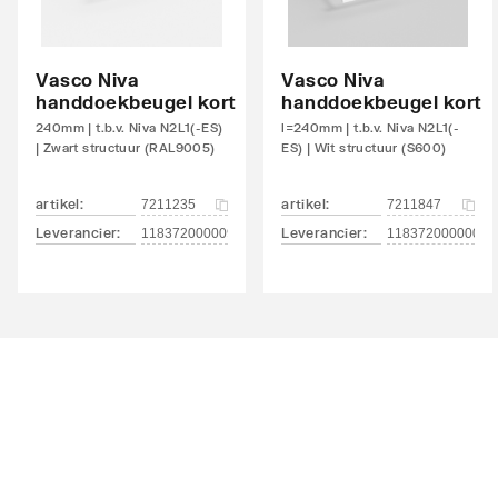
Oppervlaktebescherming
Gelak
Vasco Niva
Vasco Niva
Met handdoekhouder
Nee
handdoekbeugel kort
handdoekbeugel kort
240mm | t.b.v. Niva N2L1(-ES)
l=240mm | t.b.v. Niva N2L1(-
Met spiegel
Nee
| Zwart structuur (RAL9005)
ES) | Wit structuur (S600)
Montagewijze
Op wa
artikel
:
artikel
:
7211235
7211847
Met zijbekleding
Nee
Leverancier
:
Leverancier
:
118372000009005
11837200000060
Met bovenbekleding
Nee
Zwenkbaar
Nee
Aantal standaard aansluitingen
2
Aansluitcombi 11 onderzijde links/onderzijde
Nee
links
Aansluitcombi 13 onderzijde links/zijkant
Nee