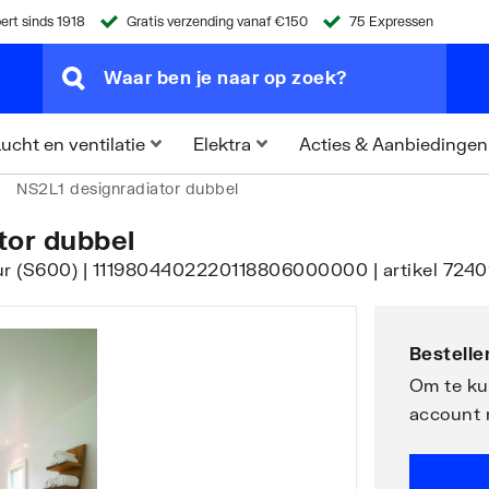
ert sinds 1918
Gratis verzending vanaf €150
75 Expressen
Acties & Aanbiedingen
ucht en ventilatie
Elektra
NS2L1 designradiator dubbel
tor dubbel
uur (S600) | 1119804402220118806000000 | artikel 724
Bestellen
Om te kun
account 