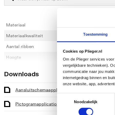
Materiaal
Staal
Toestemming
Materiaalkwaliteit
Overi
Aantal ribben
0
Cookies op Plieger.nl
Toon meer
Hoogte
2220
Om de Plieger services voor 
vergelijkbare technieken). O
Lengte
440
communicatie naar jou makkel
Downloads
internetgedrag binnen en bu
Diepte
119
onze website, app, advertent
Diepte vanaf wand tot voorzijde
119
Aansluitschema
application/pdf
,
232 KB
Toestemmingsselectie
Vorm stralingsbuis
Overi
Noodzakelijk
Pictogram
application/pdf
,
232 KB
Vorm collector
Overi