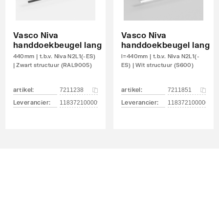
t
Vasco Niva
Vasco Niva
handdoekbeugel lang
handdoekbeugel lang
440mm | t.b.v. Niva N2L1(-ES)
l=440mm | t.b.v. Niva N2L1(-
| Zwart structuur (RAL9005)
ES) | Wit structuur (S600)
nd
artikel
:
artikel
:
7211238
7211851
Leverancier
:
Leverancier
:
0
118372100009005
118372100000600