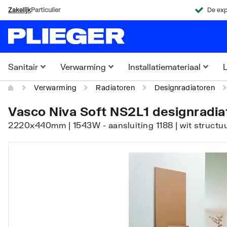
Zakelijk
Particulier
De exp
Sanitair
Verwarming
Installatiemateriaal
L
Verwarming
Radiatoren
Designradiatoren
Vasco Niva Soft NS2L1 designradia
2220x440mm | 1543W - aansluiting 1188 | wit struct