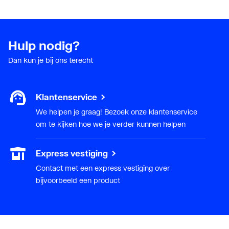
rechtsonder/zijkant
rechtsonder
Hulp nodig?
Aansluitcombi 81
Ja
onderzijde
Dan kun je bij ons terecht
rechts/onderzijde links
Aansluitcombi 88
Nee
Klantenservice
onderzijde
We helpen je graag! Bezoek onze klantenservice
rechts/onderzijde rechts
om te kijken hoe we je verder kunnen helpen
Aansluitcombi MB
Nee
Express vestiging
middenboven/middenbo
Contact met een express vestiging over
ven
bijvoorbeeld een product
Aansluitcombi MO
Ja
middenonder/middenon
der