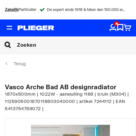
Zakelijk
Particulier
De expert sinds 1918 & Meer dan 150.000 artikelen
Terug
Vasco Arche Bad AB designradiator
1870x500mm | 1022W - aansluiting 1188 | bruin (M304) |
1125905001870118803040000 | artikel 7244112 | EAN
5413754769072 |