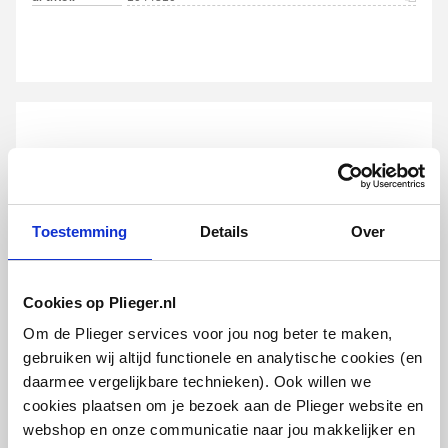
Standaard kleur
Ja
Kleur
Bruin
RAL-nummer
304
Cosmo design
Glansgraad
Mat
onderblokset universeel m.
thermostaatkop
Toestemming
Details
Over
1/2"bu- 3/4"bi HOH=50mm | Wit
Oppervlaktebeschermin
Gelakt
g
artikel
:
1044309
Cookies op Plieger.nl
Met handdoekhouder
Nee
Om de Plieger services voor jou nog beter te maken,
Met spiegel
Nee
gebruiken wij altijd functionele en analytische cookies (en
daarmee vergelijkbare technieken). Ook willen we
Montagewijze
Op wand
cookies plaatsen om je bezoek aan de Plieger website en
webshop en onze communicatie naar jou makkelijker en