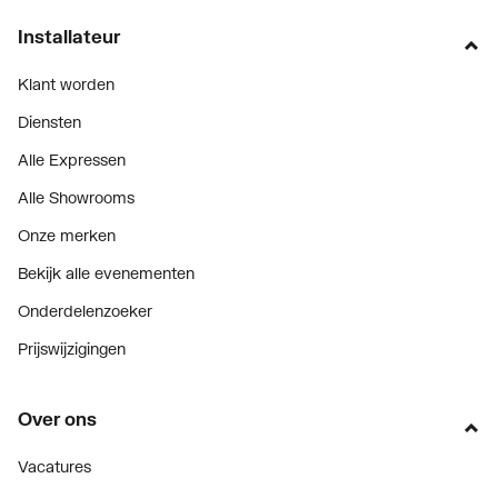
Met
Nee
Installateur
eenpuntsaansluiting
Klant worden
Geschikt voor vochtige
Ja
Diensten
ruimte
Alle Expressen
Met
Ja
Alle Showrooms
ontluchtingsaansluiting
Onze merken
Met ontluchter
Ja
Bekijk alle evenementen
Onderdelenzoeker
Met aftapmogelijkheid
Ja
Prijswijzigingen
(aansluiting)
Met aftapper
Nee
Over ons
Met thermostatisch
Nee
Vacatures
ventiel geïntegreerd