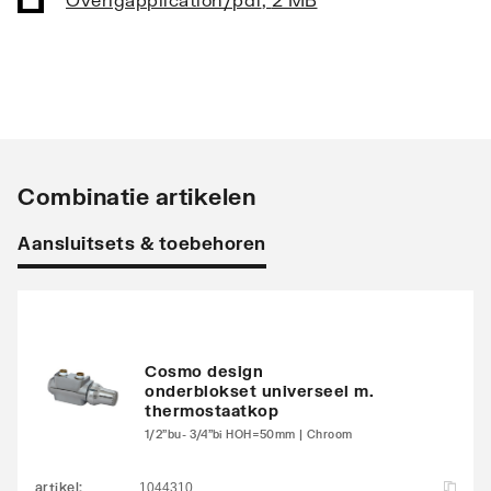
Vorm stralingsbuis
Rechthoekig
Vorm collector
Rechthoekig
Opstelling
Verticaal
Combinatie artikelen
Stralingsbuis
Horizontaal
Aansluitsets & toebehoren
Uitvoering radiator
Recht
Warmteafgifte EN 442
1022
20°C - 75/65
Cosmo design
N-exponent
1.28
onderblokset universeel m.
thermostaatkop
Max. werkdruk
4
1/2"bu- 3/4"bi HOH=50mm | Chroom
Waterinhoud
14.15
artikel
:
1044310