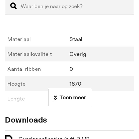
Materiaal
Staal
Materiaalkwaliteit
Overig
Aantal ribben
0
Hoogte
1870
Toon meer
Lengte
500
Diepte
45
Downloads
Diepte vanaf wand tot
75
voorzijde
Overig
application/pdf
,
2 MB