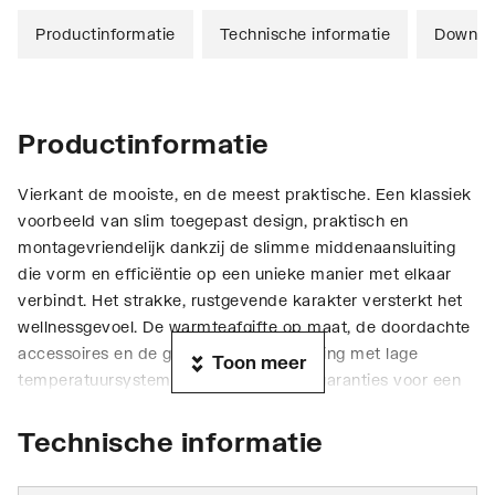
Productinformatie
Technische informatie
Downlo
Productinformatie
Vierkant de mooiste, en de meest praktische. Een klassiek
voorbeeld van slim toegepast design, praktisch en
montagevriendelijk dankzij de slimme middenaansluiting
die vorm en efficiëntie op een unieke manier met elkaar
verbindt. Het strakke, rustgevende karakter versterkt het
wellnessgevoel. De warmteafgifte op maat, de doordachte
accessoires en de goede verstandhouding met lage
Toon meer
temperatuursystemen zijn evenzoveel garanties voor een
duurzame investering met een blijvend rendement.
Technische informatie