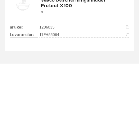
Protect X100
Aansluitcombi 41
Nee
1L
bovenzijde
links/onderzijde links
artikel
:
1206035
Leverancier
:
11FH55064
Aansluitcombi 45
Nee
bovenzijde
links/bovenzijde rechts
Aansluitcombi 48
Nee
bovenzijde
links/onderzijde rechts
Aansluitcombi 51
Nee
bovenzijde
rechts/onderzijde links
Aansluitcombi 54
Nee
bovenzijde