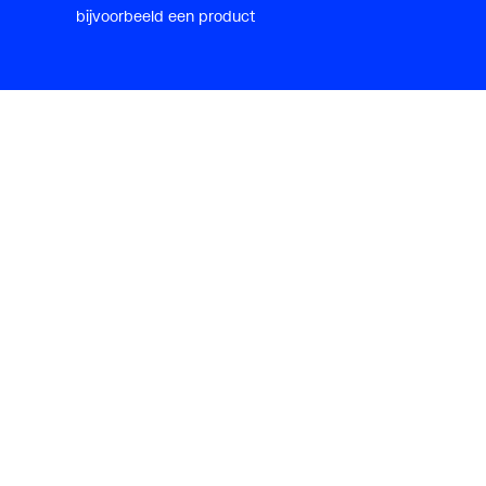
bijvoorbeeld een product
Installateur
Klant worden
Diensten
Alle Expressen
Alle Showrooms
Onze merken
Bekijk alle evenementen
Onderdelenzoeker
Prijswijzigingen