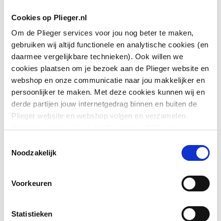
Cookies op Plieger.nl
Om de Plieger services voor jou nog beter te maken,
gebruiken wij altijd functionele en analytische cookies (en
daarmee vergelijkbare technieken). Ook willen we
cookies plaatsen om je bezoek aan de Plieger website en
webshop en onze communicatie naar jou makkelijker en
persoonlijker te maken. Met deze cookies kunnen wij en
derde partijen jouw internetgedrag binnen en buiten de
Plieger website en webshop volgen en verzamelen.
Hiermee passen wij en derden onze website, app,
advertenties en communicatie aan jouw interesses aan.
Toestemmingsselectie
We slaan je cookievoorkeur op in je browser.
Noodzakelijk
Voorkeuren
Statistieken