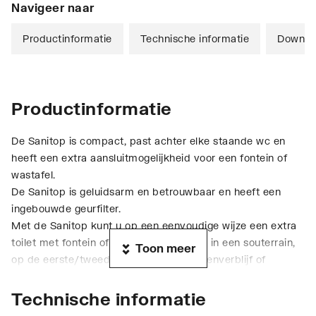
Navigeer naar
Productinformatie
Technische informatie
Downlo
Productinformatie
De Sanitop is compact, past achter elke staande wc en
heeft een extra aansluitmogelijkheid voor een fontein of
wastafel.
De Sanitop is geluidsarm en betrouwbaar en heeft een
ingebouwde geurfilter.
Met de Sanitop kunt u op een eenvoudige wijze een extra
toilet met fontein of wastafel installeren in een souterrain,
Toon meer
op de eerste/tweede etage, in een gastenverblijf of
praktijkruimte.
Technische informatie