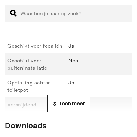
Geschikt voor fecaliën
Ja
Geschikt voor
Nee
buiteninstallatie
Opstelling achter
Ja
toiletpot
Toon meer
Versnijdend
Ja
Materiaal pomphuis
Overig
Downloads
Kwaliteitsklasse
Kunststof vezelversterkt