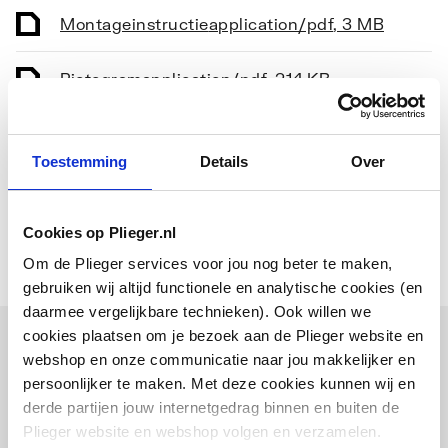
pomphuis
Montageinstructie
application/pdf
,
3 MB
Materiaal waaier /
Polypropyleen (PP)
Pictogram
application/pdf
,
214 KB
pompwiel
Kwaliteitsklasse
Bouwtekening
image/png
PP-GF
,
56 KB
materiaal waaier
Toestemming
Details
Over
Toon meer
REACH
Materiaal reservoir
Polypropyleen (PP)
certificaat
application/vnd.openxmlformats-
officedocument.wordprocessingml.document
,
Cookies op Plieger.nl
12 KB
Kwaliteitsklasse
PP-C
Om de Plieger services voor jou nog beter te maken,
reservoir
gebruiken wij altijd functionele en analytische cookies (en
daarmee vergelijkbare technieken). Ook willen we
Reservoir-inhoud
8.75
cookies plaatsen om je bezoek aan de Plieger website en
Combinatie artikelen
webshop en onze communicatie naar jou makkelijker en
Aantal pompen
1
persoonlijker te maken. Met deze cookies kunnen wij en
Vaak samen gekocht
derde partijen jouw internetgedrag binnen en buiten de
Volumestroom (BEP)
3
Plieger website en webshop volgen en verzamelen.