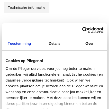
Technische informatie
Technische informatie
Toestemming
Details
Over
Cookies op Plieger.nl
Om de Plieger services voor jou nog beter te maken,
Type
Overig
gebruiken wij altijd functionele en analytische cookies (en
toebehoren/onderdelen
daarmee vergelijkbare technieken). Ook willen we
cookies plaatsen om je bezoek aan de Plieger website en
Toebehoren
Nee
webshop en onze communicatie naar jou makkelijker en
persoonlijker te maken. Met deze cookies kunnen wij en
Onderdeel
Ja
derde partijen jouw internetgedrag binnen en buiten de