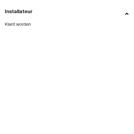
Installateur
Klant worden
Diensten
Alle Expressen
Alle Showrooms
Onze merken
Bekijk alle evenementen
Onderdelenzoeker
Prijswijzigingen
Over ons
Vacatures