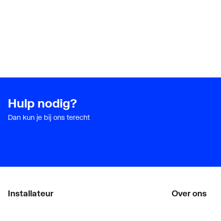
Hulp nodig?
Dan kun je bij ons terecht
Installateur
Over ons
Klant worden
Vacatures