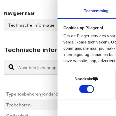
Toestemming
Navigeer naar
Technische informatie
Cookies op Plieger.nl
Om de Plieger services voor 
vergelijkbare technieken). O
Technische informatie
communicatie naar jou makkel
internetgedrag binnen en bu
onze website, app, advertent
Toestemmingsselectie
Noodzakelijk
Type toebehoren/onderdelen
Overi
Toebehoren
Nee
Onderdeel
Ja