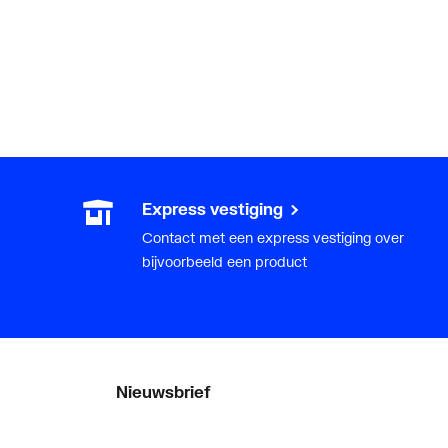
Express vestiging
Contact met een express vestiging over
bijvoorbeeld een product
Nieuwsbrief
Als eerste op de hoogte van onze