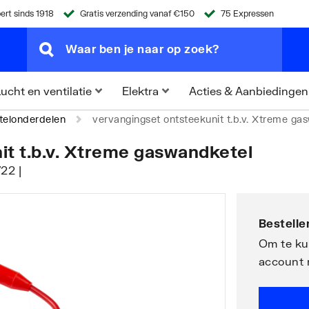
ert sinds 1918
Gratis verzending vanaf €150
75 Expressen
Acties & Aanbiedingen
ucht en ventilatie
Elektra
telonderdelen
vervangingset ontsteekunit t.b.v. Xtreme ga
it t.b.v. Xtreme gaswandketel
22 |
Bestellen
Om te kun
account 