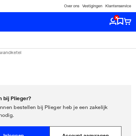
Over ons
Vestigingen
Klantenservice
swandketel
 bij
Plieger
?
nen bestellen bij Plieger heb je een zakelijk
nodig.
Inloggen
Account aanvragen