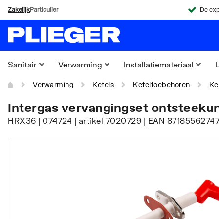
Zakelijk
Particulier
De exp
Sanitair
Verwarming
Installatiemateriaal
L
Verwarming
Ketels
Keteltoebehoren
Ke
Intergas vervangingset ontsteekun
HRX36 | 074724 | artikel 7020729 | EAN 87185562747