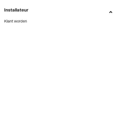
Installateur
Klant worden
Diensten
Alle Expressen
Alle Showrooms
Onze merken
Bekijk alle evenementen
Onderdelenzoeker
Prijswijzigingen
Over ons
Vacatures