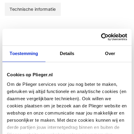
Technische informatie
Technische informatie
Toestemming
Details
Over
Cookies op Plieger.nl
Om de Plieger services voor jou nog beter te maken,
Type
Overig
gebruiken wij altijd functionele en analytische cookies (en
toebehoren/onderdelen
daarmee vergelijkbare technieken). Ook willen we
cookies plaatsen om je bezoek aan de Plieger website en
Toebehoren
Nee
webshop en onze communicatie naar jou makkelijker en
persoonlijker te maken. Met deze cookies kunnen wij en
Onderdeel
Ja
derde partijen jouw internetgedrag binnen en buiten de