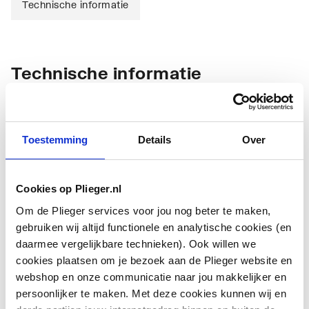
Technische informatie
Technische informatie
Toestemming
Details
Over
Cookies op Plieger.nl
Toebehoren/onderdelen
Overig
gasgeiser
Om de Plieger services voor jou nog beter te maken,
gebruiken wij altijd functionele en analytische cookies (en
Toebehoren/onderdelen
Overig
daarmee vergelijkbare technieken). Ook willen we
warmtapwaterbereider
cookies plaatsen om je bezoek aan de Plieger website en
webshop en onze communicatie naar jou makkelijker en
Toebehoren
Nee
persoonlijker te maken. Met deze cookies kunnen wij en