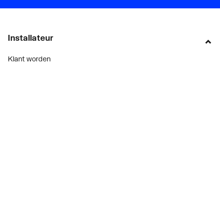
Installateur
Klant worden
Diensten
Alle Expressen
Alle Showrooms
Onze merken
Bekijk alle evenementen
Onderdelenzoeker
Prijswijzigingen
Over ons