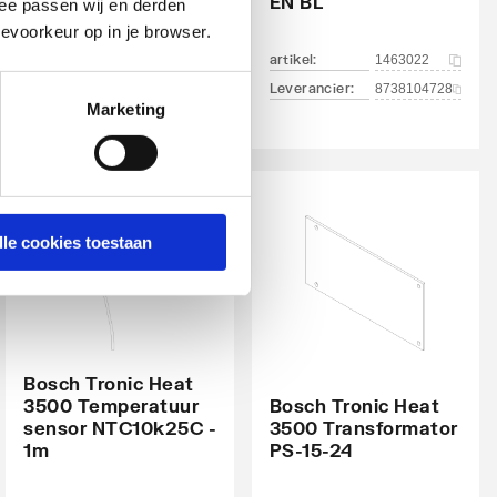
63A
EN BL
ee passen wij en derden
evoorkeur op in je browser.
artikel
:
artikel
:
1463021
1463022
Leverancier
:
Leverancier
:
8738104726
8738104728
Marketing
lle cookies toestaan
Bosch Tronic Heat
3500 Temperatuur
Bosch Tronic Heat
sensor NTC10k25C -
3500 Transformator
1m
PS-15-24