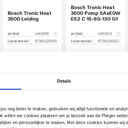
Bosch Tronic Heat
Bosch Tronic Heat
3500 Pomp SAsE0W
3500 Leiding
ES2 C 15-60-130 G1
artikel
:
artikel
:
1463009
1463010
Leverancier
:
Leverancier
:
87381025000
8738104032
Details
jou nog beter te maken, gebruiken wij altijd functionele en anal
ok willen we cookies plaatsen om je bezoek aan de Plieger web
Bosch Tronic Heat
ijker en persoonlijker te maken. Met deze cookies kunnen wij e
Bosch Tronic Heat
3500 Spiraal S9