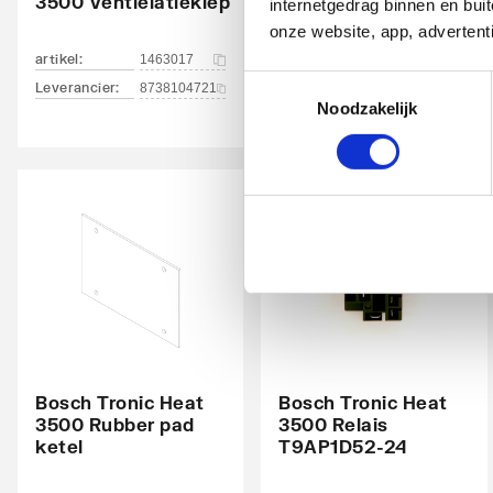
3500 Ventielatieklep
4x1,5
internetgedrag binnen en bu
onze website, app, advertent
artikel
:
artikel
:
1463017
1463018
Toestemmingsselectie
Leverancier
:
Leverancier
:
8738104721
8738104722
Noodzakelijk
Bosch Tronic Heat
Bosch Tronic Heat
3500 Rubber pad
3500 Relais
ketel
T9AP1D52-24