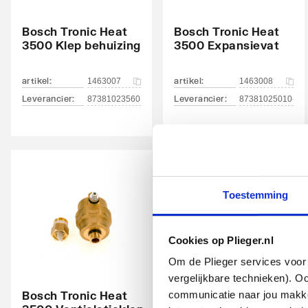
Met circulatiepomp
Ja
Bosch Tronic Heat
Bosch Tronic Heat
Met manometer
Ja
3500 Klep behuizing
3500 Expansievat
Met thermometer
Ja
artikel
:
artikel
:
1463007
1463008
Met overstort
Ja
Leverancier
:
Leverancier
:
87381023560
87381025010
Met automatische ontluchting
Ja
Met vul- en aftapkraan
Nee
Hoogte
712
Toestemming
Breedte
416
Diepte
300
Cookies op Plieger.nl
Om de Plieger services voor 
Beschermingsgraad (IP)
IP40
vergelijkbare technieken). O
Bosch Tronic Heat
communicatie naar jou makkel
Bosch Tronic Heat
3500 Lucht leiding
Energie-efficiëntieklasse ruimteverwarming
D