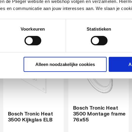
3500 Geleidebus 1/2
24VDC
iten de Plieger website en webshop volgen en verzamelen. Hierm
ies en communicatie aan jouw interesses aan. We slaan je cooki
artikel
:
artikel
:
1463019
1463020
Leverancier
:
Leverancier
:
8738104725
8738104727
Voorkeuren
Statistieken
Alleen noodzakelijke cookies
A
Bosch Tronic Heat
Bosch Tronic Heat
3500 Montage frame
3500 Kijkglas ELB
76x55