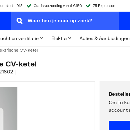
ert sinds 1918
Gratis verzending vanaf €150
75 Expressen
Acties & Aanbiedingen
ucht en ventilatie
Elektra
lektrische CV-ketel
e CV-ketel
21802 |
Bestellen
Om te kun
account 