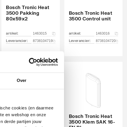
Bosch Tronic Heat
3500 Pakking
Bosch Tronic Heat
80x59x2
3500 Control unit
artikel
:
artikel
:
1463015
1463016
Leverancier
:
Leverancier
:
8738104719
8738104720
Over
ytische cookies (en daarmee
site en webshop en onze
Bosch Tronic Heat
Bosch Tronic Heat
n derde partijen jouw
3500 Zekering NB1-
3500 Klem SAK 16-