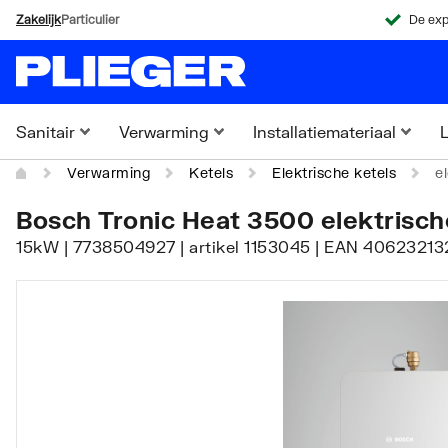
Zakelijk
Particulier
De exp
Sanitair
Verwarming
Installatiemateriaal
L
Verwarming
Ketels
Elektrische ketels
e
Bosch Tronic Heat 3500 elektrisch
15kW | 7738504927 | artikel 1153045 | EAN 40623213