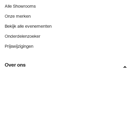
Alle Showrooms
Onze merken
Bekijk alle evenementen
Onderdelenzoeker
Prijswijzigingen
Over ons
Vacatures
Over Plieger
Plieger Praktijk
Geschiedenis
Nieuws
Blogoverzicht