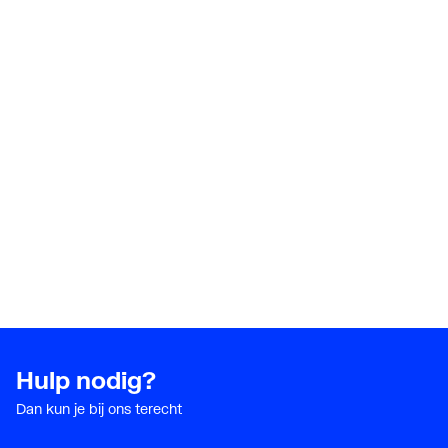
Energie-efficiëntie van
36
waterverwarming (Nwh)
Capaciteitsprofiel
XXS
Energie-efficiëntieklasse
A
Hulp nodig?
Dan kun je bij ons terecht