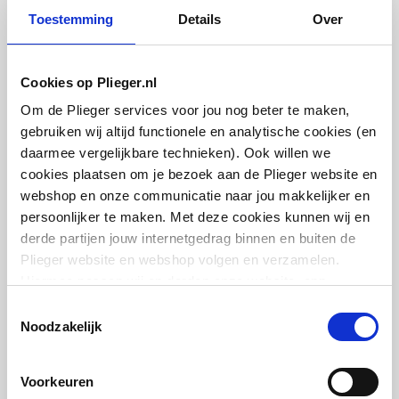
Hot fill
Nee
Toestemming
Details
Over
Vaak samen gekocht
Kranen
Duo uitvoering
Nee
Inlaatcombinaties
Cookies op Plieger.nl
Geschikt voor kokend
Nee
Om de Plieger services voor jou nog beter te maken,
water
gebruiken wij altijd functionele en analytische cookies (en
daarmee vergelijkbare technieken). Ook willen we
Met waterkoeler
Nee
Itho Daalderop thermostaat
cookies plaatsen om je bezoek aan de Plieger website en
voor Close-In/Up
webshop en onze communicatie naar jou makkelijker en
Opwarmtijd van 10 °C -
17
persoonlijker te maken. Met deze cookies kunnen wij en
65 °C
artikel
:
6114067
derde partijen jouw internetgedrag binnen en buiten de
Leverancier
:
07.90.78.036
Plieger website en webshop volgen en verzamelen.
Wandopstelling
Ja
Hiermee passen wij en derden onze website, app,
advertenties en communicatie aan jouw interesses aan.
Plaatsing horizontaal
Nee
Toestemmingsselectie
We slaan je cookievoorkeur op in je browser.
Noodzakelijk
Plaatsing verticaal
Ja
Itho Daalderop thermostaat
Voorkeuren
Plaatsing collector
Nee
vanaf serienummer 980304