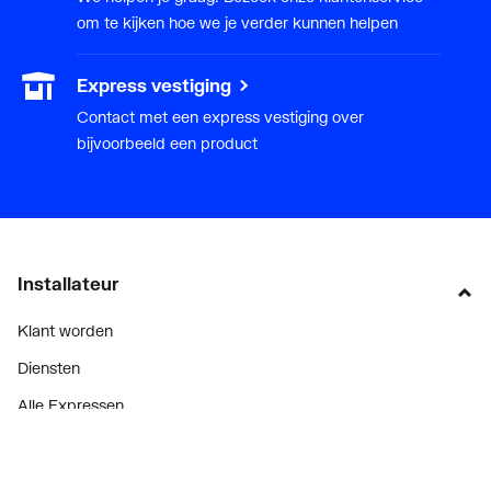
om te kijken hoe we je verder kunnen helpen
Poten meegeleverd
Nee
Express vestiging
Diepte
470
Contact met een express vestiging over
Breedte/diameter
1000
bijvoorbeeld een product
Hoogte
135
Met aardingsvoorziening
Nee
Installateur
Klant worden
Diensten
Alle Expressen
Alle Showrooms
Onze merken