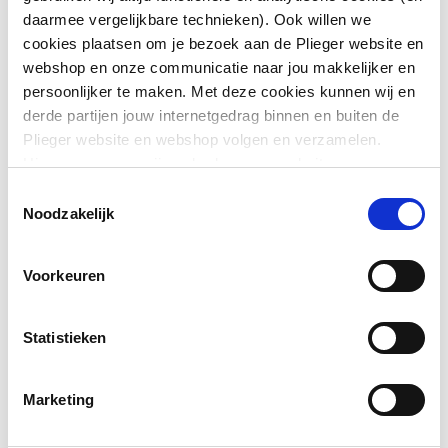
daarmee vergelijkbare technieken). Ook willen we
Toon meer
cookies plaatsen om je bezoek aan de Plieger website en
Kleur
Wit
webshop en onze communicatie naar jou makkelijker en
persoonlijker te maken. Met deze cookies kunnen wij en
Bevestigingswijze
Overig
Downloads
derde partijen jouw internetgedrag binnen en buiten de
Plieger website en webshop volgen en verzamelen.
Met
Nee
Hiermee passen wij en derden onze website, app,
bevestigingsmateriaal
type.FileSubTypeEnum.ACHTERZIJDE.name
image
advertenties en communicatie aan jouw interesses aan.
Toestemmingsselectie
116 KB
We slaan je cookievoorkeur op in je browser.
Noodzakelijk
Geschikt voor meubel
Nee
Montageinstructie
application/pdf
,
369 KB
Geschikt voor
Nee
Voorkeuren
hoekmontage links
Geschikt voor
Nee
Statistieken
hoekmontage rechts
Marketing
Afzetplateau
Achterzijde