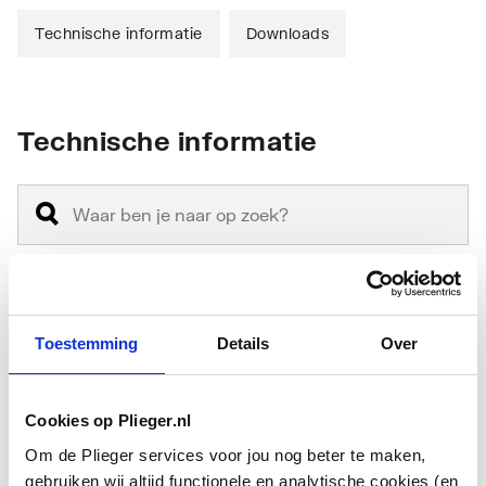
Technische informatie
Downloads
Technische informatie
Montagewijze
Hangend
Toestemming
Details
Over
Materiaal
Keramiek
Cookies op Plieger.nl
Materiaalkwaliteit
Overig
Om de Plieger services voor jou nog beter te maken,
gebruiken wij altijd functionele en analytische cookies (en
Vorm
Rechthoekig