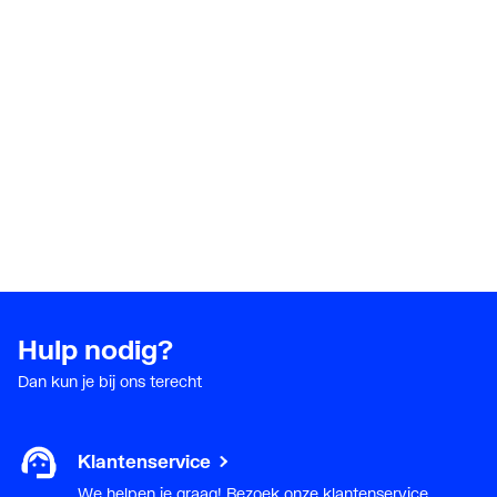
zeepschaal
Met boring voor
Nee
zeepdispenser
Met handdoekhouder
Nee
Met rugwand
Nee
Geschikt voor sifonkap
Nee
Sifonkap meegeleverd
Nee
Hulp nodig?
Geschikt voor zuil
Nee
Dan kun je bij ons terecht
Zuil meegeleverd
Nee
Klantenservice
Geschikt voor poten
Nee
We helpen je graag! Bezoek onze klantenservice