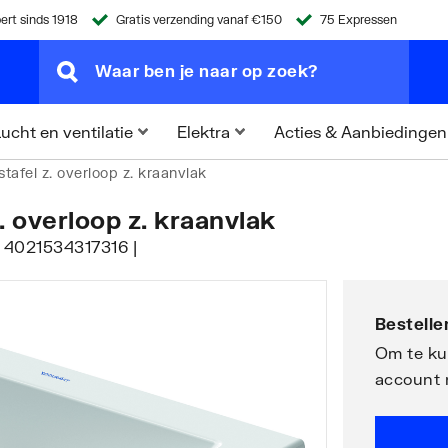
ert sinds 1918
Gratis verzending vanaf €150
75 Expressen
Acties & Aanbiedingen
ucht en ventilatie
Elektra
afel z. overloop z. kraanvlak
. overloop z. kraanvlak
N 4021534317316 |
Bestellen
Om te kun
account 