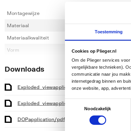
Montagewijze
Inbou
Materiaal
Keram
Toestemming
Materiaalkwaliteit
Overi
Toon meer
Vorm
Recht
Cookies op Plieger.nl
Om de Plieger services voor 
Kleur
Wit
vergelijkbare technieken). O
Downloads
communicatie naar jou makkel
Bevestigingswijze
Consol
internetgedrag binnen en bu
Geschikt voor console lengte
680
Exploded_view
application/pdf
,
13 KB
onze website, app, advertent
Met bevestigingsmateriaal
Nee
Toestemmingsselectie
Exploded_view
application/pdf
,
26 KB
Noodzakelijk
Geschikt voor meubel
Ja
DOP
application/pdf
,
11 MB
Geschikt voor hoekmontage links
Nee