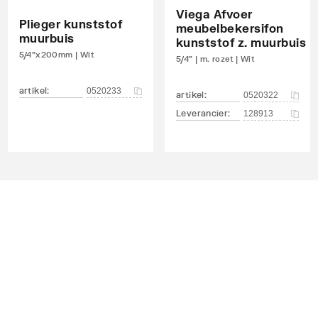
Viega Afvoer
Plieger kunststof
meubelbekersifon
muurbuis
kunststof z. muurbuis
5/4"x200mm | Wit
5/4" | m. rozet | Wit
artikel
:
0520233
artikel
:
0520322
Leverancier
:
128913