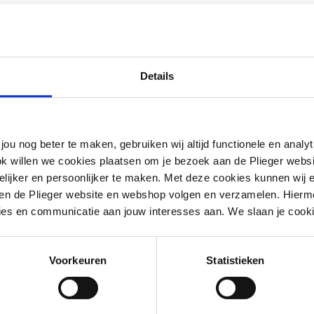
w
iek
Details
g
hoekig
jou nog beter te maken, gebruiken wij altijd functionele en anal
ok willen we cookies plaatsen om je bezoek aan de Plieger web
ijker en persoonlijker te maken. Met deze cookies kunnen wij e
e en plugbout
iten de Plieger website en webshop volgen en verzamelen. Hierm
ies en communicatie aan jouw interesses aan. We slaan je cooki
Voorkeuren
Statistieken