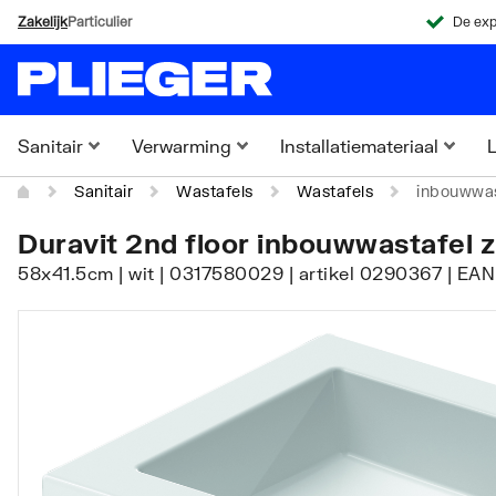
Zakelijk
Particulier
De exp
Sanitair
Verwarming
Installatiemateriaal
L
Sanitair
Wastafels
Wastafels
inbouwwast
Duravit 2nd floor inbouwwastafel z
58x41.5cm | wit | 0317580029 | artikel 0290367 | EA