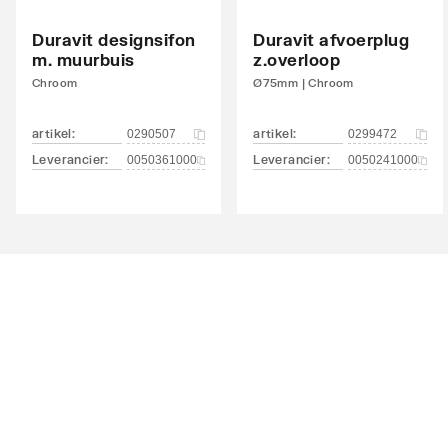
Overloop
Nee
Duravit designsifon
Duravit afvoerplug
m. muurbuis
z.overloop
Overloop zichtbaar
Nee
Chroom
Ø75mm | Chroom
Met afvoerplug
Nee
artikel
:
artikel
:
0290507
0299472
Met afvoerplug en geïntegreerde overstort
Nee
Leverancier
:
Leverancier
:
0050361000
0050241000
Met boring voor draaiknop waste
Nee
Diameter afvoergat
46
Met geïntegreerde zeepschaal
Nee
Met boring voor zeepdispenser
Ja
Met handdoekhouder
Ja
Met rugwand
Nee