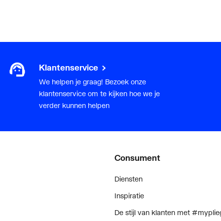
Klantenservice
We helpen je graag! Bezoek onze
klantenservice om te kijken hoe we je
verder kunnen helpen
Consument
Diensten
Inspiratie
De stijl van klanten met #myplie