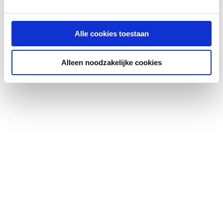
Aantal waskommen
1
Medische uitvoering
Nee
Alle cookies toestaan
Vuilafstotend
Nee
Alleen noodzakelijke cookies
Antibacteriële
Nee
behandeling
Kraangat
Overig
Aantal kraangaten per
0
waskom
Doorslaanbare
Geen
kraangaten
Met kraan/mengkraan
Nee