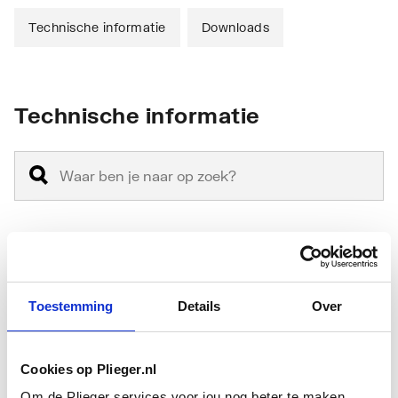
Technische informatie
Downloads
Technische informatie
Montagewijze
Opzet
Toestemming
Details
Over
Materiaal
Keramiek
Materiaalkwaliteit
Overig
Cookies op Plieger.nl
Vorm
Rechthoekig
Om de Plieger services voor jou nog beter te maken,