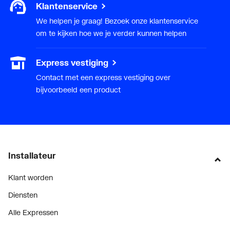
Klantenservice
Diepte
360
We helpen je graag! Bezoek onze klantenservice
om te kijken hoe we je verder kunnen helpen
Breedte/diameter
550
Express vestiging
Hoogte
170
Contact met een express vestiging over
Met aardingsvoorziening
Nee
bijvoorbeeld een product
Installateur
Klant worden
Diensten
Alle Expressen
Alle Showrooms