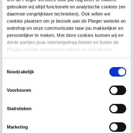
gebruiken wij altijd functionele en analytische cookies (en
Toon meer
Kleur
Wit
daarmee vergelijkbare technieken). Ook willen we
cookies plaatsen om je bezoek aan de Plieger website en
Met
Nee
webshop en onze communicatie naar jou makkelijker en
Downloads
bevestigingsmateriaal
persoonlijker te maken. Met deze cookies kunnen wij en
derde partijen jouw internetgedrag binnen en buiten de
Geschikt voor meubel
Ja
Plieger website en webshop volgen en verzamelen.
type.FileSubTypeEnum.ACHTERZIJDE.name
image
Hiermee passen wij en derden onze website, app,
248 KB
Geschikt voor
Nee
advertenties en communicatie aan jouw interesses aan.
Toestemmingsselectie
hoekmontage links
We slaan je cookievoorkeur op in je browser.
Noodzakelijk
Pictogram
image/png
,
248 KB
Geschikt voor
Nee
Montageinstructie
application/pdf
,
79 KB
Voorkeuren
hoekmontage rechts
Afzetplateau
Geen
Statistieken
Aantal gebruiksplaatsen
1
Marketing