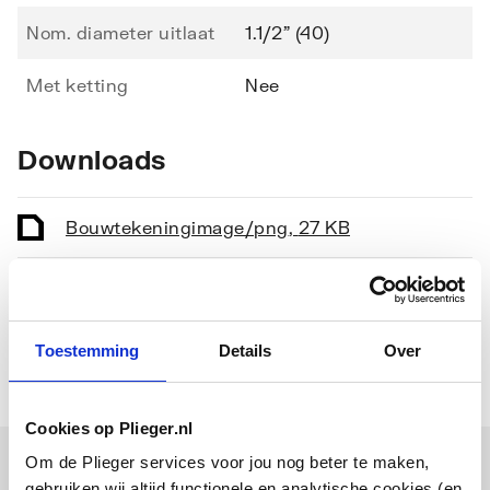
Nom. diameter uitlaat
1.1/2" (40)
Met ketting
Nee
Downloads
Bouwtekening
image/png
,
27 KB
EPD certificaat
application/pdf
,
2 MB
Toestemming
Details
Over
Cookies op Plieger.nl
Om de Plieger services voor jou nog beter te maken,
Combinatie artikelen
gebruiken wij altijd functionele en analytische cookies (en