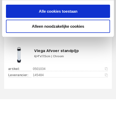
artikel
:
0501026
Alle cookies toestaan
Leverancier
:
142193
Alleen noodzakelijke cookies
Viega Afvoer standpijp
6/4"x17.5cm | Chroom
artikel
:
0501034
Leverancier
:
145484