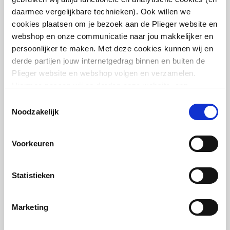
daarmee vergelijkbare technieken). Ook willen we
Vaak samen gekocht
cookies plaatsen om je bezoek aan de Plieger website en
webshop en onze communicatie naar jou makkelijker en
persoonlijker te maken. Met deze cookies kunnen wij en
derde partijen jouw internetgedrag binnen en buiten de
Plieger website en webshop volgen en verzamelen.
Plieger standpijp
Hiermee passen wij en derden onze website, app,
6/4"x120mm | Chroom
advertenties en communicatie aan jouw interesses aan.
Toestemmingsselectie
We slaan je cookievoorkeur op in je browser.
Noodzakelijk
artikel
:
0501018
Voorkeuren
Statistieken
Viega Afvoer standpijp
Marketing
6/4"x14cm | Chroom