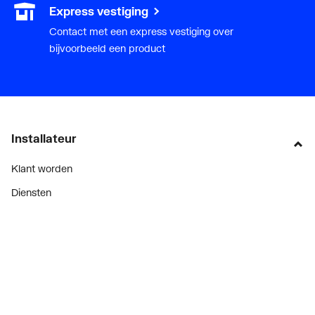
Express vestiging
Contact met een express vestiging over
bijvoorbeeld een product
Installateur
Klant worden
Diensten
Alle Expressen
Alle Showrooms
Onze merken
Bekijk alle evenementen
Onderdelenzoeker