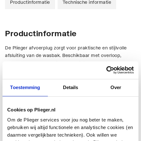
Productinformatie
Technische informatie
Productinformatie
De Plieger afvoerplug zorgt voor praktische en stijlvolle
afsluiting van de wasbak. Beschikbaar met overloop,
zonder overloop en met een kunststof onderstuk. Op deze
wijze is er voor iedere wasbak een oplossing.
Technische informatie
Toestemming
Details
Over
Cookies op Plieger.nl
Om de Plieger services voor jou nog beter te maken,
gebruiken wij altijd functionele en analytische cookies (en
daarmee vergelijkbare technieken). Ook willen we