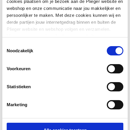
cookies plaatsen om je bezoek aan de Plieger website en
Overloop
Nee
webshop en onze communicatie naar jou makkelijker en
persoonlijker te maken. Met deze cookies kunnen wij en
Geschikt voor wastafel
Ja
derde partijen jouw internetgedrag binnen en buiten de
Plieger website en webshop volgen en verzamelen.
Geschikt voor keuken
Nee
Hiermee passen wij en derden onze website, app,
spoelbak
advertenties en communicatie aan jouw interesses aan.
Toestemmingsselectie
We slaan je cookievoorkeur op in je browser.
Geschikt voor bad
Nee
Noodzakelijk
Voorkeuren
Statistieken
Marketing