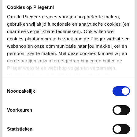
Cookies op Plieger.nl
Om de Plieger services voor jou nog beter te maken,
gebruiken wij altijd functionele en analytische cookies (en
daarmee vergelijkbare technieken). Ook willen we
cookies plaatsen om je bezoek aan de Plieger website en
webshop en onze communicatie naar jou makkelijker en
persoonlijker te maken. Met deze cookies kunnen wij en
derde partijen jouw internetgedrag binnen en buiten de
Plieger website en webshop volgen en verzamelen.
Hiermee passen wij en derden onze website, app,
advertenties en communicatie aan jouw interesses aan.
Toestemmingsselectie
We slaan je cookievoorkeur op in je browser.
Noodzakelijk
Voorkeuren
Statistieken