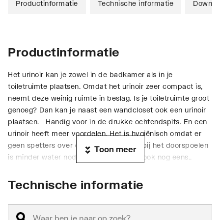
Productinformatie
Technische informatie
Downlo
Productinformatie
Het urinoir kan je zowel in de badkamer als in je
toiletruimte plaatsen. Omdat het urinoir zeer compact is,
neemt deze weinig ruimte in beslag. Is je toiletruimte groot
genoeg? Dan kan je naast een wandcloset ook een urinoir
plaatsen. Handig voor in de drukke ochtendspits. En een
urinoir heeft meer voordelen. Het is hygiënisch omdat er
geen spetters over de rand komen. En bij het doorspoelen
Toon meer
is minder water nodig. Dus je bespaart ook nog eens..
Technische informatie
Materiaal
Brussel urinoir is gemaakt van keramiek. Hoewel dit
materiaal zorgt voor eigenheid en extra karakter, toch