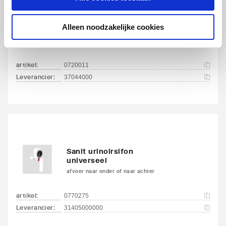
Grohe inlaatgarnituur v.
Alleen noodzakelijke cookies
urinoir m. achterinlaat
1/2"
artikel
:
0720011
Leverancier
:
37044000
Sanit urinoirsifon
universeel
afvoer naar onder of naar achter
artikel
:
0770275
Leverancier
:
31405000000