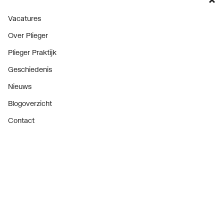
Vacatures
Over Plieger
Plieger Praktijk
Geschiedenis
Nieuws
Blogoverzicht
Contact
Consument
Diensten
Inspiratie
De stijl van klanten met #myplieger