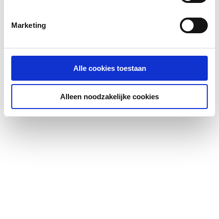
Dekselmontage mogelijk
Nee
Marketing
Met deksel
Nee
Waterloos
Nee
Alle cookies toestaan
Damesuitvoering
Nee
Alleen noodzakelijke cookies
Geïntegreerde
Nee
elektronische besturing
Min.
1
spoelwaterhoeveelheid
Met aardingsvoorziening
Nee
Vuilafstotend
Nee
Antibacteriële
Nee