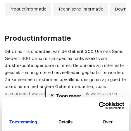
Productinformatie
Technische informatie
Downlo
Productinformatie
Dit Urinoir is onderdeel van de Geberit 300 Urinoirs Serie.
Geberit 300 Urinoirs zijn speciaal ontwikkeld voor
drukbezochte openbare ruimtes. De urinoirs zijn uitermate
geschikt om in grotere hoeveelheden geplaatst te worden.
Ze kennen een modern en opvallend design en zijn goed te
combineren met andere Geberit producten, zoals
bijvoorbeeld wastafels. Geberit heeft ook watervrije en
Toon meer
hybride urinoirs, waarbij 100% hygiëne hand in hand gaat
met maximale waterbesparing: deze systemen besparen
jaarlijks tienduizenden liters water.
Technische informatie
Toestemming
Details
Over