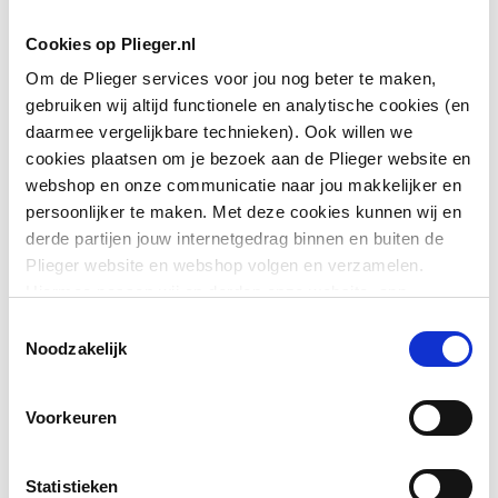
Enkele eigenschappen zijn:
Cookies op Plieger.nl
Om de Plieger services voor jou nog beter te maken,
-Wandhangend
gebruiken wij altijd functionele en analytische cookies (en
-Met spoelrand
daarmee vergelijkbare technieken). Ook willen we
Model
Wand
-Verborgen sifon
cookies plaatsen om je bezoek aan de Plieger website en
-Verborgen bevestiging
webshop en onze communicatie naar jou makkelijker en
Materiaal
Keramiek
persoonlijker te maken. Met deze cookies kunnen wij en
derde partijen jouw internetgedrag binnen en buiten de
Kleur
Wit
Dit product bevat:
Plieger website en webshop volgen en verzamelen.
-Bevestigingsmateriaal
Hiermee passen wij en derden onze website, app,
Spoelwateraansluiting
Achter
advertenties en communicatie aan jouw interesses aan.
Toestemmingsselectie
Extra te bestellen
We slaan je cookievoorkeur op in je browser.
Toon meer
Noodzakelijk
Aansluiting afvoer
Verdekt (achter)
-Urinoirsifon
Diameter afvoer
50
Voorkeuren
Downloads
Met mikpunt
Nee
Statistieken
CE_Certificaat
application/pdf
,
335 KB