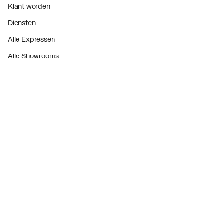
Klant worden
Diensten
Alle Expressen
Alle Showrooms
Onze merken
Bekijk alle evenementen
Onderdelenzoeker
Prijswijzigingen
Over ons
Vacatures
Over Plieger
Plieger Praktijk