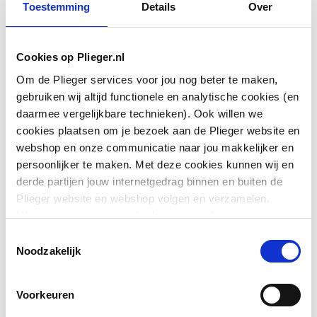
Toestemming
Details
Over
Afneembaar voor
Ja
reiniging
Cookies op Plieger.nl
Om de Plieger services voor jou nog beter te maken,
Anti diefstalbevestiging
Nee
gebruiken wij altijd functionele en analytische cookies (en
daarmee vergelijkbare technieken). Ook willen we
Antibacteriële
Nee
cookies plaatsen om je bezoek aan de Plieger website en
behandeling
webshop en onze communicatie naar jou makkelijker en
persoonlijker te maken. Met deze cookies kunnen wij en
Toon meer
Buffers met zijnokken
Nee
derde partijen jouw internetgedrag binnen en buiten de
Plieger website en webshop volgen en verzamelen.
Doorlopende
Nee
Hiermee passen wij en derden onze website, app,
Downloads
scharnierpen
advertenties en communicatie aan jouw interesses aan.
Toestemmingsselectie
We slaan je cookievoorkeur op in je browser.
Noodzakelijk
Glansgraad
Glanzend
Pictogram
image/jpeg
,
88 KB
Hartafstand
105
Voorkeuren
Exploded_view
application/pdf
,
52 KB
schroefdraden