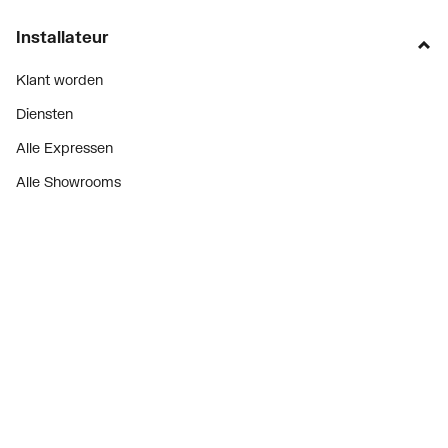
Installateur
Klant worden
Diensten
Alle Expressen
Alle Showrooms
Onze merken
Bekijk alle evenementen
Onderdelenzoeker
Prijswijzigingen
Over ons
Vacatures