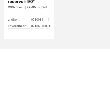
reservoir 90°
Ø33x35mm | 24x35cm | Wit
artikel
:
0730084
Leverancier
:
0218601S001