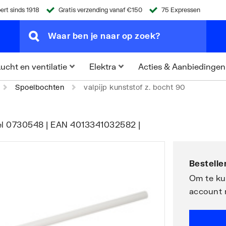
ert sinds 1918
Gratis verzending vanaf €150
75 Expressen
Acties & Aanbiedingen
ucht en ventilatie
Elektra
Spoelbochten
valpijp kunststof z. bocht 90
ikel 0730548 | EAN 4013341032582 |
Bestellen
Om te kun
account 