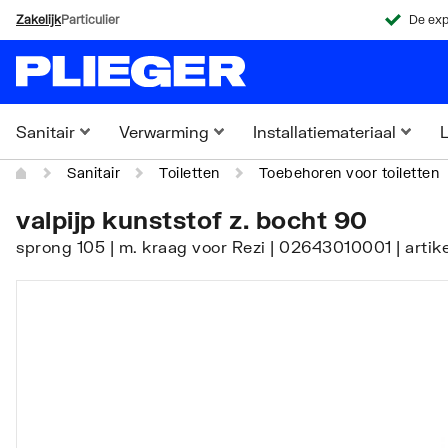
Zakelijk
Particulier
De exp
Sanitair
Verwarming
Installatiemateriaal
L
Sanitair
Toiletten
Toebehoren voor toiletten
valpijp kunststof z. bocht 90
sprong 105 | m. kraag voor Rezi | 02643010001 | art