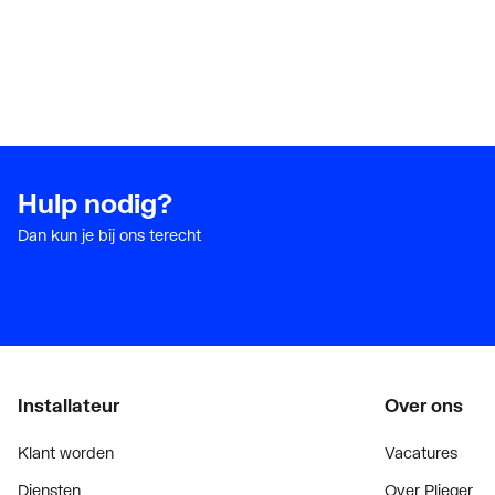
Hulp nodig?
Dan kun je bij ons terecht
Installateur
Over ons
Klant worden
Vacatures
Diensten
Over Plieger