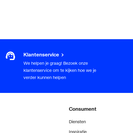
Klantenservice
We helpen je graag! Bezoek onze
klantenservice om te kijken hoe we je
verder kunnen helpen
Consument
Diensten
Inspiratie