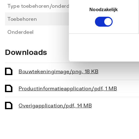
Toestemmingsselectie
Type toebehoren/onderdelen
Overi
Noodzakelijk
Toebehoren
Ja
Onderdeel
Ja
Downloads
Bouwtekening
image/png
,
18 KB
Productinformatie
application/pdf
,
1 MB
Overig
application/pdf
,
14 MB