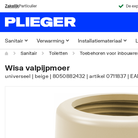
Zakelijk
Particulier
De exp
Sanitair
Verwarming
Installatiemateriaal
L
Sanitair
Toiletten
Toebehoren voor inbouwres
Wisa valpijpmoer
universeel | beige | 8050882432 | artikel 0711837 | E