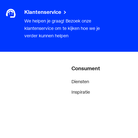
Klantenservice
We helpen je graag! Bezoek onze
klantenservice om te kijken hoe we je
verder kunnen helpen
Consument
Diensten
Inspiratie
De stijl van klanten met #myplie
Showroom magazine