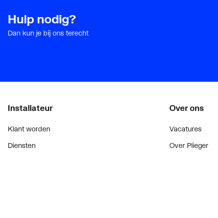
Hulp nodig?
Dan kun je bij ons terecht
Installateur
Over ons
Klant worden
Vacatures
Diensten
Over Plieger
Alle Expressen
Plieger Praktijk
Alle Showrooms
Geschiedenis
Onze merken
Nieuws
Bekijk alle evenementen
Blogoverzicht