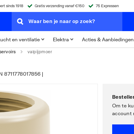
ert sinds 1918
Gratis verzending vanaf €150
75 Expressen
Acties & Aanbiedingen
ucht en ventilatie
Elektra
ervoirs
valpijpmoer
AN 8711778017856 |
Bestellen
Om te kun
account 