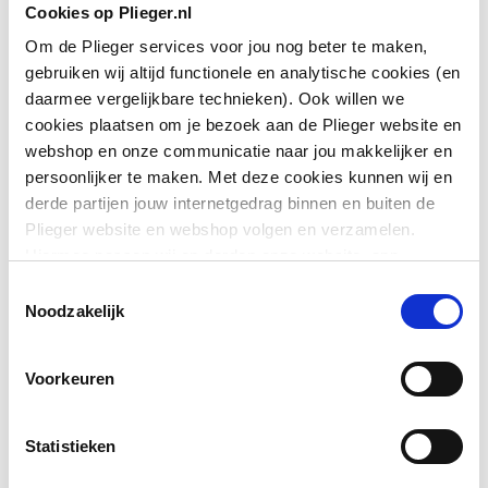
Cookies op Plieger.nl
Om de Plieger services voor jou nog beter te maken,
gebruiken wij altijd functionele en analytische cookies (en
daarmee vergelijkbare technieken). Ook willen we
cookies plaatsen om je bezoek aan de Plieger website en
webshop en onze communicatie naar jou makkelijker en
persoonlijker te maken. Met deze cookies kunnen wij en
derde partijen jouw internetgedrag binnen en buiten de
Plieger website en webshop volgen en verzamelen.
Hiermee passen wij en derden onze website, app,
advertenties en communicatie aan jouw interesses aan.
Toestemmingsselectie
We slaan je cookievoorkeur op in je browser.
Noodzakelijk
Voorkeuren
Statistieken