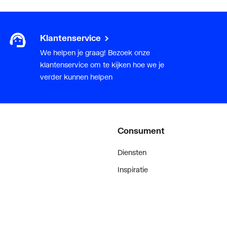
Klantenservice
We helpen je graag! Bezoek onze
klantenservice om te kijken hoe we je
verder kunnen helpen
Consument
Diensten
Inspiratie
De stijl van klanten met #myplie
Showroom magazine