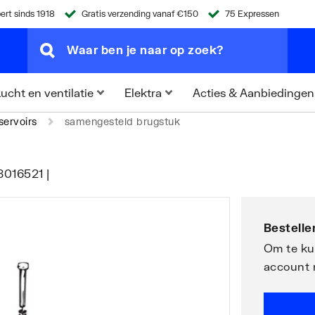
ert sinds 1918
Gratis verzending vanaf €150
75 Expressen
Acties & Aanbiedingen
ucht en ventilatie
Elektra
ervoirs
samengesteld brugstuk
8016521 |
Bestellen
Om te kun
account 