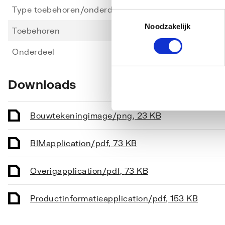
Type toebehoren/onderdelen
Overi
Toestemmingsselectie
Noodzakelijk
Toebehoren
Ja
Onderdeel
Ja
Downloads
Bouwtekening
image/png
,
23 KB
BIM
application/pdf
,
73 KB
Overig
application/pdf
,
73 KB
Productinformatie
application/pdf
,
153 KB