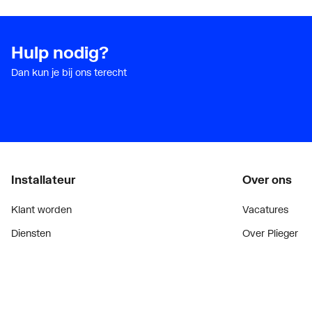
Hulp nodig?
Dan kun je bij ons terecht
Installateur
Over ons
Klant worden
Vacatures
Diensten
Over Plieger
Alle Expressen
Plieger Praktijk
Alle Showrooms
Geschiedenis
Onze merken
Nieuws