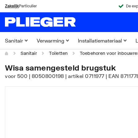
Zakelijk
Particulier
De exp
Sanitair
Verwarming
Installatiemateriaal
L
Sanitair
Toiletten
Toebehoren voor inbouwres
Wisa samengesteld brugstuk
voor 500 | 8050800198 | artikel 0711977 | EAN 871177