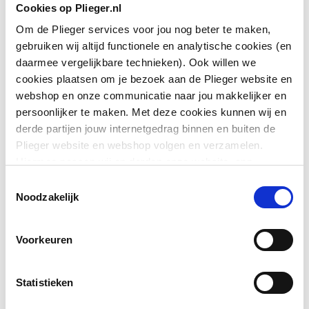
Cookies op Plieger.nl
Om de Plieger services voor jou nog beter te maken,
gebruiken wij altijd functionele en analytische cookies (en
daarmee vergelijkbare technieken). Ook willen we
cookies plaatsen om je bezoek aan de Plieger website en
webshop en onze communicatie naar jou makkelijker en
persoonlijker te maken. Met deze cookies kunnen wij en
derde partijen jouw internetgedrag binnen en buiten de
Plieger website en webshop volgen en verzamelen.
Hiermee passen wij en derden onze website, app,
advertenties en communicatie aan jouw interesses aan.
Toestemmingsselectie
We slaan je cookievoorkeur op in je browser.
Noodzakelijk
Voorkeuren
Statistieken