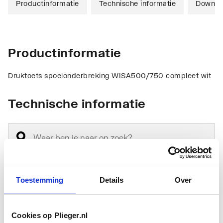
Productinformatie
Technische informatie
Downlo
Productinformatie
Druktoets spoelonderbreking WISA500/750 compleet wit
Technische informatie
Toestemming
Details
Over
Type
Overig
toebehoren/onderdelen
Cookies op Plieger.nl