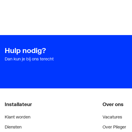
Geluidsklasse volgens DIN-52 218
Groep 
KIWA-keur
Nee
Hulp nodig?
Dan kun je bij ons terecht
Installateur
Over ons
Klant worden
Vacatures
Diensten
Over Plieger