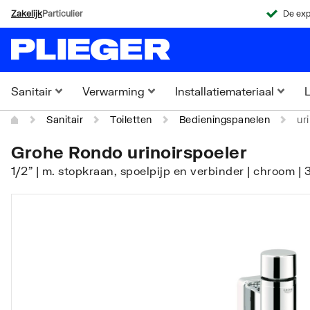
Zakelijk
Particulier
De exp
Sanitair
Verwarming
Installatiemateriaal
L
Sanitair
Toiletten
Bedieningspanelen
ur
Grohe Rondo urinoirspoeler
1/2" | m. stopkraan, spoelpijp en verbinder | chroom