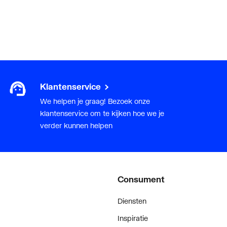
II, <= 30 dB(A)
Klantenservice
We helpen je graag! Bezoek onze
klantenservice om te kijken hoe we je
verder kunnen helpen
Consument
Diensten
Inspiratie