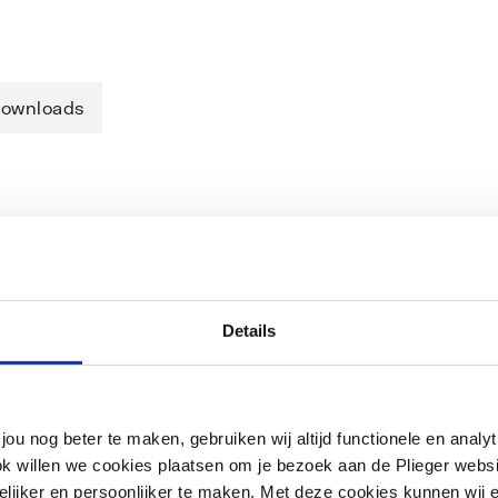
ownloads
uittuledynamische druk min. 0,5
ninstelbare volumestroomkeurmerk
oomd messingmet schuifrozetvalpijp 200
Details
jou nog beter te maken, gebruiken wij altijd functionele en anal
ok willen we cookies plaatsen om je bezoek aan de Plieger web
ijker en persoonlijker te maken. Met deze cookies kunnen wij e