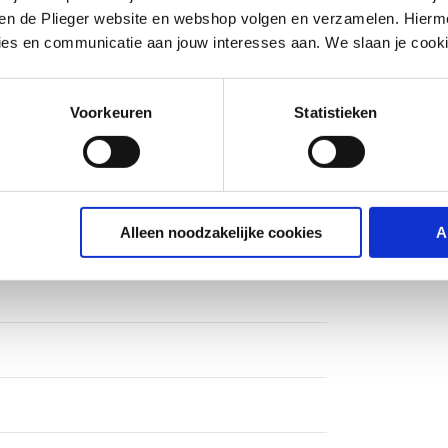
iten de Plieger website en webshop volgen en verzamelen. Hierm
ies en communicatie aan jouw interesses aan. We slaan je cooki
opbouw
Voorkeuren
Statistieken
m
Alleen noodzakelijke cookies
A
II, <= 30 dB(A)