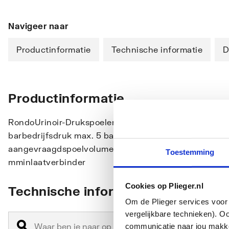
Navigeer naar
Productinformatie
Technische informatie
D
Productinformatie
RondoUrinoir-Drukspoeler1/2"bedieningskap en aansl
barbedrijfsdruk max. 5 barmet ingebouwde stopkraa
aangevraagdspoelvolume instelbaar 2-6 Lvan verchr
Toestemming
mminlaatverbinder
Cookies op Plieger.nl
Technische informatie
Om de Plieger services voor 
vergelijkbare technieken). O
communicatie naar jou makkel