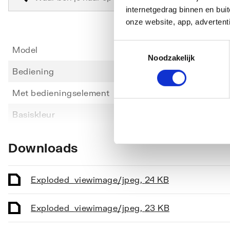
internetgedrag binnen en bu
onze website, app, advertent
Toestemmingsselectie
Model
Wand
Noodzakelijk
Bediening
Hand
Met bedieningselement
Ja
Toon meer
Basiskleur
Chroo
Volumestroomklasse
Geen
Downloads
Voordruk
0.5
Geluidsklasse
Groep 
Exploded_view
image/jpeg
,
24 KB
Max. doorstroomcapaciteit (300 kPa)
0.7
Exploded_view
image/jpeg
,
23 KB
Min. voordruk
0.5