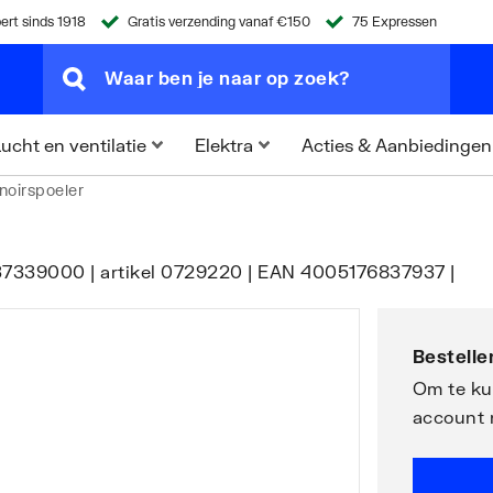
ert sinds 1918
Gratis verzending vanaf €150
75 Expressen
Acties & Aanbiedingen
ucht en ventilatie
Elektra
inoirspoeler
 | 37339000 | artikel 0729220 | EAN 4005176837937 |
Bestellen
Om te kun
account 