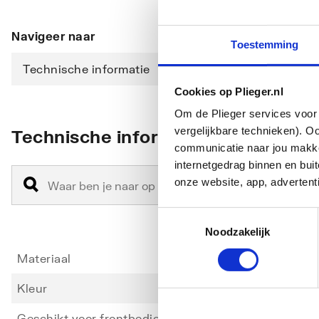
Navigeer naar
Toestemming
Technische informatie
Cookies op Plieger.nl
Om de Plieger services voor 
vergelijkbare technieken). O
Technische informatie
communicatie naar jou makkel
internetgedrag binnen en bu
onze website, app, advertent
Toestemmingsselectie
Noodzakelijk
Materiaal
Kunsts
Kleur
Overi
Geschikt voor frontbediening
Ja