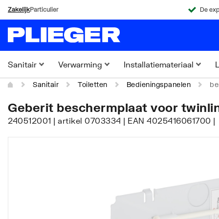
Zakelijk
Particulier
De exp
Sanitair
Verwarming
Installatiemateriaal
L
Sanitair
Toiletten
Bedieningspanelen
be
Geberit beschermplaat voor twinli
240512001 | artikel 0703334 | EAN 4025416061700 |