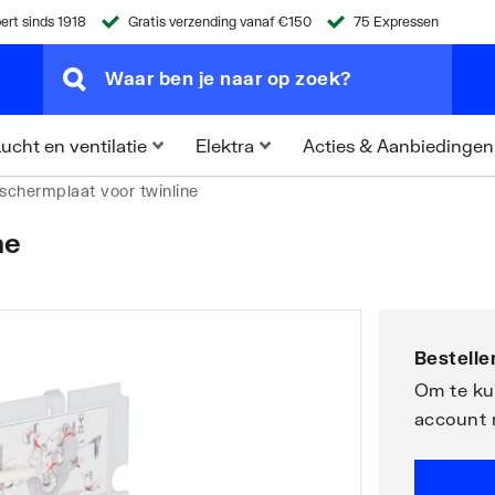
ert sinds 1918
Gratis verzending vanaf €150
75 Expressen
Acties & Aanbiedingen
ucht en ventilatie
Elektra
schermplaat voor twinline
ne
Bestellen
Om te kun
account 