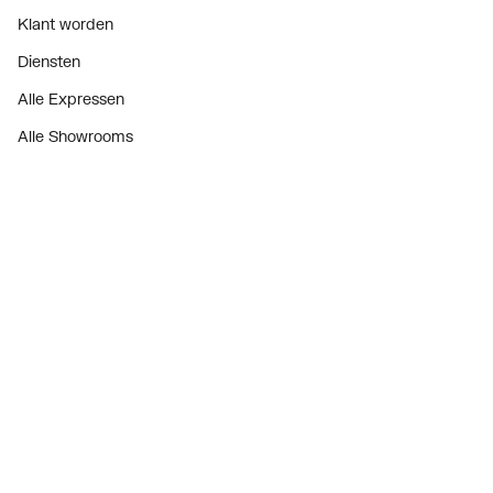
Klant worden
Diensten
Alle Expressen
Alle Showrooms
Onze merken
Bekijk alle evenementen
Onderdelenzoeker
Prijswijzigingen
Over ons
Vacatures
Over Plieger
Plieger Praktijk