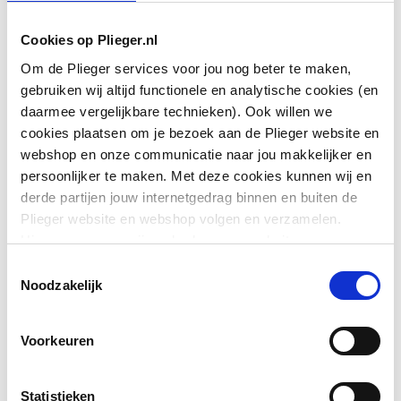
Kleur
Wit
Cookies op Plieger.nl
Om de Plieger services voor jou nog beter te maken,
Type bekrachtiging
Mechanisch
gebruiken wij altijd functionele en analytische cookies (en
daarmee vergelijkbare technieken). Ook willen we
Bediening
Tweeknops
cookies plaatsen om je bezoek aan de Plieger website en
Toon meer
webshop en onze communicatie naar jou makkelijker en
Geschikt voor
Ja
persoonlijker te maken. Met deze cookies kunnen wij en
frontbediening
derde partijen jouw internetgedrag binnen en buiten de
Downloads
Plieger website en webshop volgen en verzamelen.
Geschikt voor
Nee
Hiermee passen wij en derden onze website, app,
planchetbediening
advertenties en communicatie aan jouw interesses aan.
Toestemmingsselectie
Bouwtekening
image/png
,
7 KB
We slaan je cookievoorkeur op in je browser.
Geschikt voor
Ja
Noodzakelijk
wandcloset
Overig
image/jpeg
,
17 KB
Voorkeuren
Geschikt voor urinoir
Nee
type.FileSubTypeEnum.ACHTERZIJDE.name
image/
17 KB
Vandaalbestendig
Nee
Statistieken