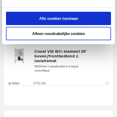
artikel
:
1216011
Alle cookies toestaan
Alleen noodzakelijke cookies
Conel VIS WC-element DF
boven/frontbediend z.
isolatiemat
H820mm | wandmodel in hoogte
verstelbaar
artikel
:
0701186