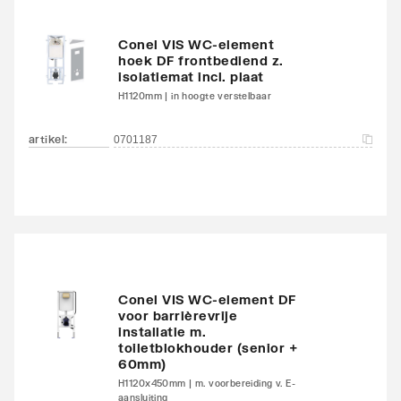
Conel VIS WC-element
hoek DF frontbediend z.
isolatiemat incl. plaat
H1120mm | in hoogte verstelbaar
artikel
:
0701187
Conel VIS WC-element DF
voor barrièrevrije
installatie m.
toiletblokhouder (senior +
60mm)
H1120x450mm | m. voorbereiding v. E-
aansluiting