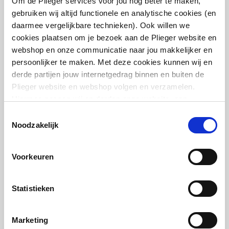
Om de Plieger services voor jou nog beter te maken,
gebruiken wij altijd functionele en analytische cookies (en
Conel VIS WC-element DF
daarmee vergelijkbare technieken). Ook willen we
Classic frontbediend
cookies plaatsen om je bezoek aan de Plieger website en
zonder isolatiemat
webshop en onze communicatie naar jou makkelijker en
H1120mm | wandmodel in hoogte
verstelbaar
persoonlijker te maken. Met deze cookies kunnen wij en
derde partijen jouw internetgedrag binnen en buiten de
artikel
:
1216009
Plieger website en webshop volgen en verzamelen.
Hiermee passen wij en derden onze website, app,
advertenties en communicatie aan jouw interesses aan.
Toestemmingsselectie
We slaan je cookievoorkeur op in je browser.
Noodzakelijk
Voorkeuren
Conel VIS WC-element inb.
dualflush fresh m.
Statistieken
toiletblokhouder,
frontbediend z. isolatiemat
H1120mm
Marketing