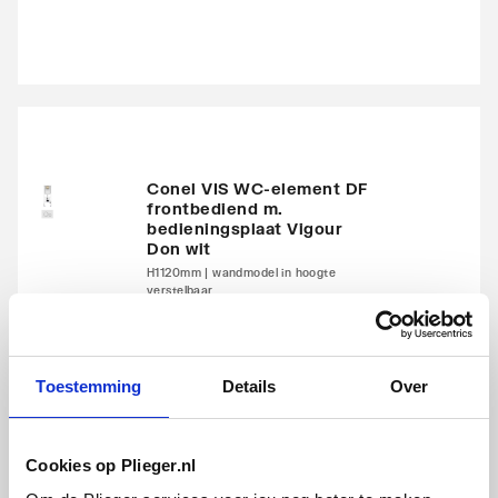
Conel VIS WC-element DF
frontbediend m.
bedieningsplaat Vigour
Don wit
H1120mm | wandmodel in hoogte
verstelbaar
artikel
:
1215003
Toestemming
Details
Over
Cookies op Plieger.nl