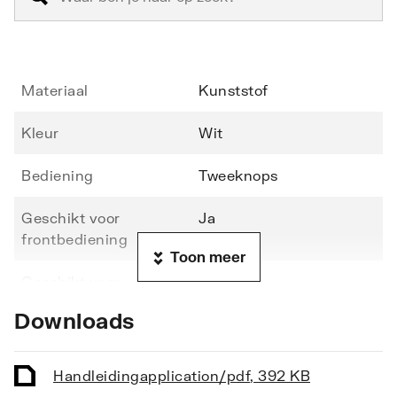
Materiaal
Kunststof
Kleur
Wit
Bediening
Tweeknops
Geschikt voor
Ja
frontbediening
Toon meer
Geschikt voor
Nee
planchetbediening
Downloads
Breedte
203
Handleiding
application/pdf
,
392 KB
Hoogte
145