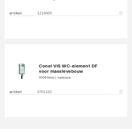
artikel
:
1216005
Conel VIS WC-element DF
voor massievebouw
H1090mm | natbouw
artikel
:
0701102