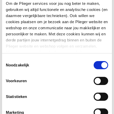
Om de Plieger services voor jou nog beter te maken,
gebruiken wij altijd functionele en analytische cookies (en
Toon meer
Geschikt voor
Ja
daarmee vergelijkbare technieken). Ook willen we
frontbediening
cookies plaatsen om je bezoek aan de Plieger website en
Downloads
webshop en onze communicatie naar jou makkelijker en
Geschikt voor
Ja
persoonlijker te maken. Met deze cookies kunnen wij en
planchetbediening
derde partijen jouw internetgedrag binnen en buiten de
Exploded_view
image/jpeg
,
19 KB
Plieger website en webshop volgen en verzamelen.
Geschikt voor
Ja
Hiermee passen wij en derden onze website, app,
wandcloset
advertenties en communicatie aan jouw interesses aan.
Montageinstructie
application/pdf
,
1 MB
Toestemmingsselectie
We slaan je cookievoorkeur op in je browser.
Noodzakelijk
Geschikt voor urinoir
Ja
Exploded_view
image/jpeg
,
14 KB
Vandaalbestendig
Nee
Voorkeuren
Toon meer
Overig
application/pdf
,
1003 KB
Met toiletblokhouder
Nee
Statistieken
Bouwtekening
image/jpeg
,
11 KB
Lengte
172
Marketing