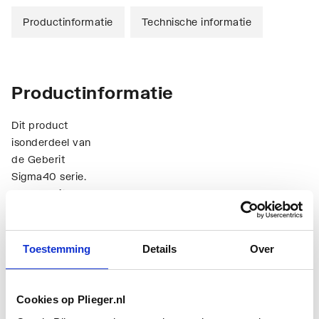
Productinformatie
Technische informatie
Productinformatie
Dit product
isonderdeel van
de Geberit
Sigma40 serie.
De Geberit
Sigma40
bedieningsplaten
Toon meer
hebben een
Toestemming
Details
Over
modernere
vormgeving.
Technische informatie
Dezeer dunne
Cookies op Plieger.nl
bedieningsplaten