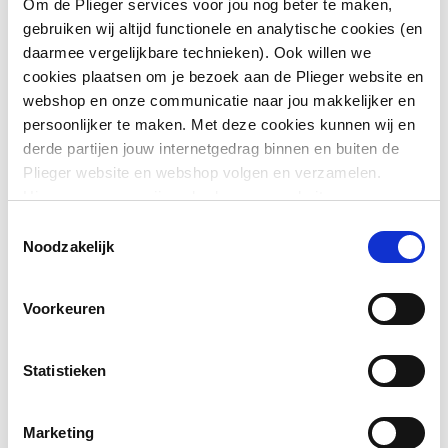
Om de Plieger services voor jou nog beter te maken,
hebben een
gebruiken wij altijd functionele en analytische cookies (en
mechanische
daarmee vergelijkbare technieken). Ook willen we
bediening
cookies plaatsen om je bezoek aan de Plieger website en
waardoor
webshop en onze communicatie naar jou makkelijker en
zegeschikt zijn
persoonlijker te maken. Met deze cookies kunnen wij en
Materiaal
Roestvaststaal (RVS)
voor zowel
derde partijen jouw internetgedrag binnen en buiten de
Sigma12 cm en
Plieger website en webshop volgen en verzamelen.
Type bekrachtiging
Mechanisch
Sigma 8cm
Hiermee passen wij en derden onze website, app,
inbouwreservoirs.
advertenties en communicatie aan jouw interesses aan.
Bediening
Tweeknops
Toestemmingsselectie
We slaan je cookievoorkeur op in je browser.
Noodzakelijk
Geschikt voor
Ja
Enkele
frontbediening
eigenschappen
Voorkeuren
Toon meer
zijn:
Geschikt voor
Nee
-Frontbediening
planchetbediening
Statistieken
-Drukstiften
geluiddempend,
Geschikt voor urinoir
Nee
snelinstelling
Marketing
zonder