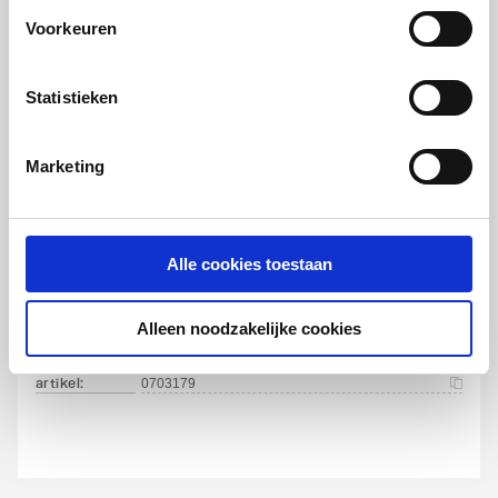
Voorkeuren
artikel
:
0703178
Statistieken
Marketing
Plieger Flat renovatie
Alle cookies toestaan
afdekframe voor reservoir
bedieningsplaat
6mm | t.b.v. Plieger Flat/Vigour Flat |
Alleen noodzakelijke cookies
RVS gepolijst
artikel
:
0703179