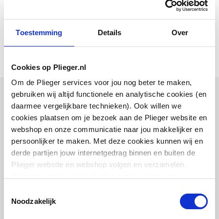
Handleiding
application/pdf
,
392 KB
Toestemming
Details
Over
Cookies op Plieger.nl
Om de Plieger services voor jou nog beter te maken,
gebruiken wij altijd functionele en analytische cookies (en
Combinatie artikelen
daarmee vergelijkbare technieken). Ook willen we
cookies plaatsen om je bezoek aan de Plieger website en
Vaak samen gekocht
webshop en onze communicatie naar jou makkelijker en
persoonlijker te maken. Met deze cookies kunnen wij en
derde partijen jouw internetgedrag binnen en buiten de
Plieger website en webshop volgen en verzamelen.
Hiermee passen wij en derden onze website, app,
Plieger Flat renovatie
advertenties en communicatie aan jouw interesses aan.
afdekframe voor reservoir
Toestemmingsselectie
bedieningsplaat
We slaan je cookievoorkeur op in je browser.
Noodzakelijk
6mm | t.b.v. Plieger Flat/Vigour Flat |
RVS geborsteld