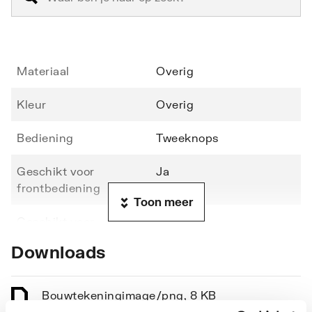
Materiaal
Overig
Kleur
Overig
Bediening
Tweeknops
Geschikt voor
Ja
frontbediening
Toon meer
Geschikt voor
Nee
planchetbediening
Downloads
Breedte
181
Bouwtekening
image/png
,
8 KB
Hoogte
121