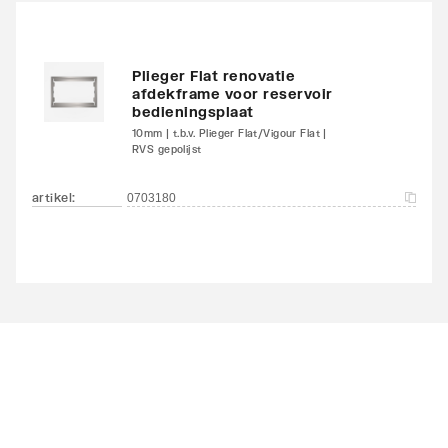
Plieger Flat renovatie
afdekframe voor reservoir
bedieningsplaat
10mm | t.b.v. Plieger Flat/Vigour Flat |
RVS gepolijst
artikel
:
0703180