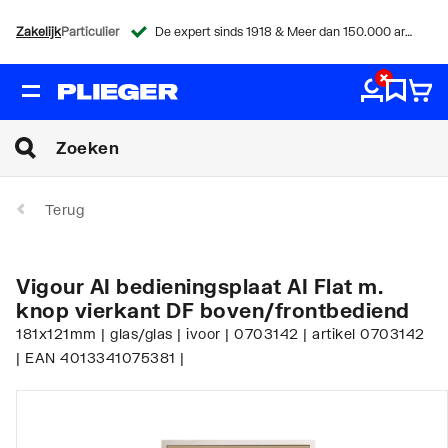
Zakelijk
Particulier
De expert sinds 1918 & Meer dan 150.000 artikelen
Terug
Vigour AI bedieningsplaat AI Flat m.
knop vierkant DF boven/frontbediend
181x121mm | glas/glas | ivoor | 0703142 | artikel 0703142
| EAN 4013341075381 |