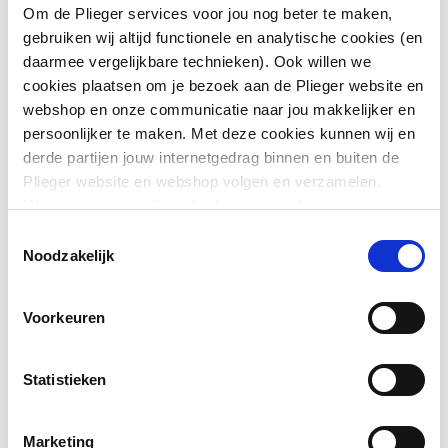
Om de Plieger services voor jou nog beter te maken,
gebruiken wij altijd functionele en analytische cookies (en
Toon meer
Geschikt voor
Ja
daarmee vergelijkbare technieken). Ook willen we
frontbediening
cookies plaatsen om je bezoek aan de Plieger website en
Downloads
webshop en onze communicatie naar jou makkelijker en
Geschikt voor
Ja
persoonlijker te maken. Met deze cookies kunnen wij en
planchetbediening
derde partijen jouw internetgedrag binnen en buiten de
Montageinstructie
application/pdf
,
627 KB
Plieger website en webshop volgen en verzamelen.
Geschikt voor
Ja
Hiermee passen wij en derden onze website, app,
wandcloset
advertenties en communicatie aan jouw interesses aan.
Exploded_view
image/jpeg
,
29 KB
Toestemmingsselectie
We slaan je cookievoorkeur op in je browser.
Noodzakelijk
Geschikt voor urinoir
Ja
Exploded_view
image/jpeg
,
15 KB
Vandaalbestendig
Nee
Voorkeuren
Toon meer
Montageinstructie
application/pdf
,
953 KB
Met toiletblokhouder
Nee
Statistieken
Exploded_view
image/jpeg
,
39 KB
Lengte
197
Marketing