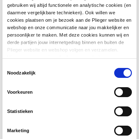
gebruiken wij altijd functionele en analytische cookies (en
daarmee vergelijkbare technieken). Ook willen we
cookies plaatsen om je bezoek aan de Plieger website en
webshop en onze communicatie naar jou makkelijker en
Voor
Nee
persoonlijker te maken. Met deze cookies kunnen wij en
inbouwspoelreservoir
derde partijen jouw internetgedrag binnen en buiten de
Plieger website en webshop volgen en verzamelen.
Voor
Nee
Hiermee passen wij en derden onze website, app,
opbouwspoelreservoir
advertenties en communicatie aan jouw interesses aan.
Toestemmingsselectie
We slaan je cookievoorkeur op in je browser.
Noodzakelijk
Voor urinoirspoeling
Ja
Toon meer
Besturingswijze
Infrarood
Voorkeuren
Aansluitspanning
230
Statistieken
Materiaal afdekplaat
Kunststof
Marketing
Kleur
Chroom