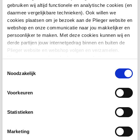
gebruiken wij altijd functionele en analytische cookies (en
daarmee vergelijkbare technieken). Ook willen we
cookies plaatsen om je bezoek aan de Plieger website en
webshop en onze communicatie naar jou makkelijker en
Voor
Nee
persoonlijker te maken. Met deze cookies kunnen wij en
inbouwspoelreservoir
derde partijen jouw internetgedrag binnen en buiten de
Plieger website en webshop volgen en verzamelen.
Voor
Nee
Hiermee passen wij en derden onze website, app,
opbouwspoelreservoir
advertenties en communicatie aan jouw interesses aan.
Toestemmingsselectie
We slaan je cookievoorkeur op in je browser.
Noodzakelijk
Voor urinoirspoeling
Ja
Toon meer
Besturingswijze
Infrarood
Voorkeuren
Batterijvoeding
Ja
Statistieken
Aansluitspanning
6
Marketing
Materiaal afdekplaat
Kunststof